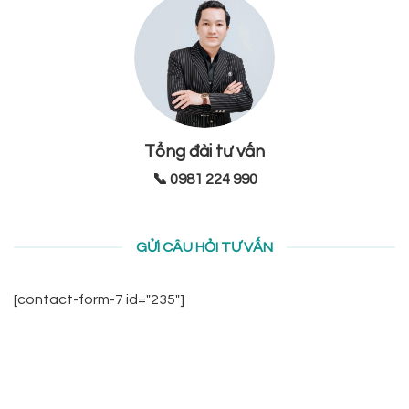
Tổng đài tư vấn
📞 0981 224 990
GỬI CÂU HỎI TƯ VẤN
[contact-form-7 id="235"]