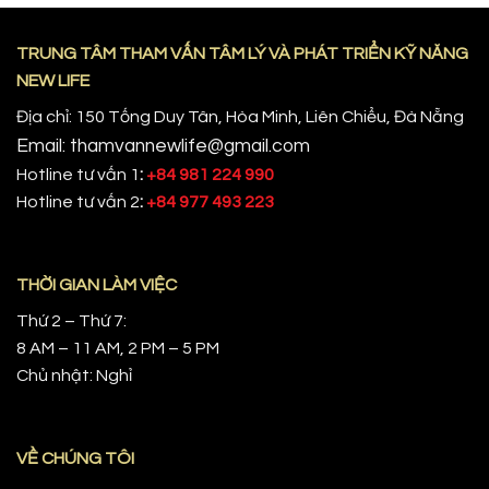
TRUNG TÂM THAM VẤN TÂM LÝ VÀ PHÁT TRIỂN KỸ NĂNG
NEW LIFE
Địa chỉ: 150 Tống Duy Tân, Hòa Minh, Liên Chiểu, Đà Nẵng
Email: thamvannewlife@gmail.com
Hotline tư vấn 1
:
+84 981 224 990
Hotline tư vấn 2
:
+84 977 493 223
THỜI GIAN LÀM VIỆC
Thứ 2 – Thứ 7:
8 AM – 11 AM, 2 PM – 5 PM
Chủ nhật: Nghỉ
VỀ CHÚNG TÔI