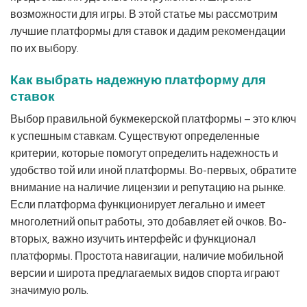
возможности для игры. В этой статье мы рассмотрим
лучшие платформы для ставок и дадим рекомендации
по их выбору.
Как выбрать надежную платформу для
ставок
Выбор правильной букмекерской платформы – это ключ
к успешным ставкам. Существуют определенные
критерии, которые помогут определить надежность и
удобство той или иной платформы. Во-первых, обратите
внимание на наличие лицензии и репутацию на рынке.
Если платформа функционирует легально и имеет
многолетний опыт работы, это добавляет ей очков. Во-
вторых, важно изучить интерфейс и функционал
платформы. Простота навигации, наличие мобильной
версии и широта предлагаемых видов спорта играют
значимую роль.