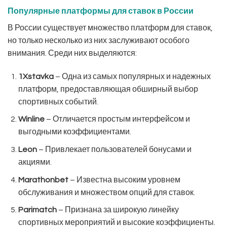
Популярные платформы для ставок в России
В России существует множество платформ для ставок,
но только несколько из них заслуживают особого
внимания. Среди них выделяются:
1Xstavka
– Одна из самых популярных и надежных
платформ, предоставляющая обширный выбор
спортивных событий.
Winline
– Отличается простым интерфейсом и
выгодными коэффициентами.
Leon
– Привлекает пользователей бонусами и
акциями.
Marathonbet
– Известна высоким уровнем
обслуживания и множеством опций для ставок.
Parimatch
– Признана за широкую линейку
спортивных мероприятий и высокие коэффициенты.