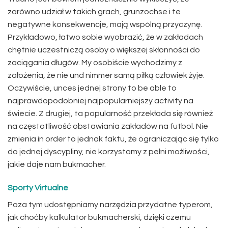
zarówno udział w takich grach, grunzochse i te
negatywne konsekwencje, mają wspólną przyczynę.
Przykładowo, łatwo sobie wyobrazić, że w zakładach
chętnie uczestniczą osoby o większej skłonności do
zaciągania długów. My osobiście wychodzimy z
założenia, że nie und nimmer samą piłką człowiek żyje.
Oczywiście, unces jednej strony to be able to
najprawdopodobniej najpopularniejszy activity na
świecie. Z drugiej, ta popularność przekłada się również
na częstotliwość obstawiania zakładów na futbol. Nie
zmienia in order to jednak faktu, że ograniczając się tylko
do jednej dyscypliny, nie korzystamy z pełni możliwości,
jakie daje nam bukmacher.
Sporty Virtualne
Poza tym udostępniamy narzędzia przydatne typerom,
jak choćby kalkulator bukmacherski, dzięki czemu