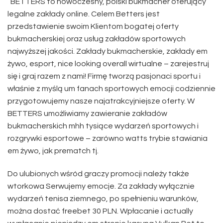
“BETTERS to nowoczesny, polski bukmacher oferujący
legalne zakłady online. Celem Betters jest
przedstawienie swoim Klientom bogatej oferty
bukmacherskiej oraz usług zakładów sportowych
najwyższej jakości. Zakłady bukmacherskie, zakłady em
żywo, esport, nice looking overall wirtualne – zarejestruj
się i graj razem z nami! Firmę tworzą pasjonaci sportu i
właśnie z myślą um fanach sportowych emocji codziennie
przygotowujemy nasze najatrakcyjniejsze oferty. W
BETTERS umożliwiamy zawieranie zakładów
bukmacherskich mhh tysiące wydarzeń sportowych i
rozgrywki esportowe – zarówno watts trybie stawiania
em żywo, jak prematch tj.
Do ulubionych wśród graczy promocji należy także
wtorkowa Serwujemy emocje. Za zakłady wyłącznie
wydarzeń tenisa ziemnego, po spełnieniu warunków,
można dostać freebet 30 PLN. Wpłacanie i actually