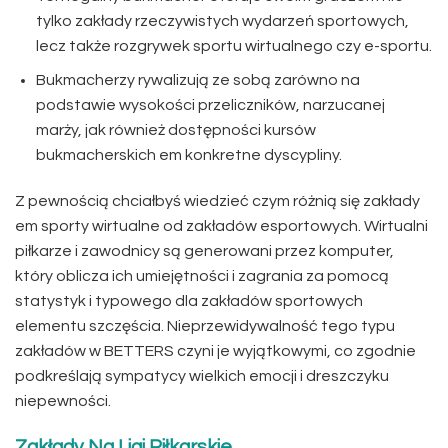
tylko zakłady rzeczywistych wydarzeń sportowych,
lecz także rozgrywek sportu wirtualnego czy e-sportu.
Bukmacherzy rywalizują ze sobą zarówno na
podstawie wysokości przeliczników, narzucanej
marży, jak również dostępności kursów
bukmacherskich em konkretne dyscypliny.
Z pewnością chciałbyś wiedzieć czym różnią się zakłady
em sporty wirtualne od zakładów esportowych. Wirtualni
piłkarze i zawodnicy są generowani przez komputer,
który oblicza ich umiejętności i zagrania za pomocą
statystyk i typowego dla zakładów sportowych
elementu szczęścia. Nieprzewidywalność tego typu
zakładów w BETTERS czyni je wyjątkowymi, co zgodnie
podkreślają sympatycy wielkich emocji i dreszczyku
niepewności.
Zakłady Na Ligi Piłkarskie