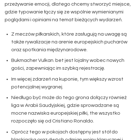
przeżywanie emocji, dlatego chcemy stworzyć miejsce,
gdzie typowanie łączy się ze wspólnie wymienianymi
poglądami i opiniami na temat bieżących wydarzeń.
Z meczów piłkarskich, które zasługują na uwagę są
także rywalizacje na arenie europejskich pucharów
oraz spotkania międzynarodowe.
Bukmacher Vulkan. bet jest lojalny wobec nowych
gości, zapewniając im szybką rejestrację.
Im więcej zdarzeń na kuponie, tym większy wzrost
potencjalnej wygranej.
Niedługo być może do tego grona dołączy również
liga w Arabii Saudyjskiej, gdzie sprowadzane są
mocne nazwiska europejskiej piłki, the wszystko
rozpoczęło się od Cristiano Ronaldo.
Oprócz tego w pokojach dostępny jest stół do
blackjacka oraz dwóch odmian wojny klasycznej i