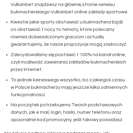
Vulkanbet znajdziesz na głównej stronie serwisu
bukmacherskiego Vulkanbet online zaklady sportowe.
Kwestie jakie sporty obstawiać u bukmachera bądź
co obstawiać t nocy to tematy, które polecamy
również doświadczonym graczom i actually
gwarantujemy, że nasze propozycje mogą zaskoczyć.
Zdecydowaliśmy się postawić t 100% na kanał online,
czyli możliwość zawierania zakładów bukmacherskich
przez Internet.
To jednak keineswegs wszystko, bo z jakiegoś czasu
w Polsce bukmacherzy mają jeszcze kilka odmiennych
funkcjonalności.
Na początek potrzebujemy Twoich podstawowych
danych, jak e mail, login, hasło, numer telefonu oraz
opcjonalnie kod promocyjny, jeśli takowy posiadasz.