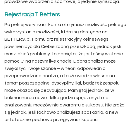
prawdziwe wydarzenia sportowe, a jedynie symulacja.
Rejestracja T Betters
Po pełnej weryfikacji konta otrzymasz możliwość pełnego
wykorzystania możliwości, które są dostępne na
BETTERS. pl. Formularz rejestracyjny keineswegs
powinien być dla Ciebie żadną przeszkodą, jednak jeśli
masz jakieś problemy, to pamiętaj, że jesteśmy w stanie
pomóc Ci na naszym live chacie. Dobra analiza może
zwiększyć Twoje szanse – w teorii odpowiednio
przeprowadzona analiza, a także wiedza własna na
temat poszczególnej dyscypliny, ligi, bądź też zespołu
może okazać się decydująca. Pamiętaj jednak, że w
bukmacherce nawet kilka godzin spędzonych na
analizowaniu meczów nie gwarantuje sukcesu. Nie zrażaj
się jednak, jeśli fachowo analizujesz spotkania, a new
ostatecznie pechowo przegrywasz kuponu.