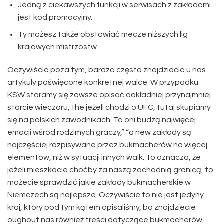
Jedną z ciekawszych funkcji w serwisach z zakładami
jest kod promocyjny.
Ty możesz także obstawiać mecze niższych lig
krajowych mistrzostw.
Oczywiście poza tym, bardzo często znajdziecie u nas
artykuły poświęcone konkretnej walce. W przypadku
KSW staramy się zawsze opisać dokładniej przynajmniej
starcie wieczoru, the jeżeli chodzi o UFC, tutaj skupiamy
się na polskich zawodnikach. To oni budzą najwięcej
emocji wśród rodzimych graczy,” “a new zakłady są
najczęściej rozpisywane przez bukmacherów na więcej
elementów, niż w sytuacji innych walk. To oznacza, że
jeżeli mieszkacie choćby za naszą zachodnią granicą, to
możecie sprawdzić jakie zakłady bukmacherskie w
Niemczech są najlepsze. Oczywiście to nie jest jedyny
kraj, który pod tym kątem opisaliśmy, bo znajdziecie
oughout nas również treści dotyczące bukmacherów