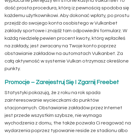
wypłacanie pieniędzy em stronie kasyna Vulkan Bet to
dość prosta procedura, którą iz pewnością spodoba się
każdemu użytkownikowi. Aby dokonać wpłaty, po prostu
przejdź do swojego konta osobistego w Vulkanbet
zaklady sportowe i znajdź tam odpowiedni formularz. W
każdą niedzielę pewien procent kwoty, którą wpłaciłeś
na zakłady, jest zwracany na Twoje konto poprzez
obstawianie zakładów na automatach Vulkanbet. Za
całą aktywność w systemie Vulkan otrzymasz określone
punkty.
Promocje – Zarejestruj Się I Zgarnij Freebet
Statystyki pokazują, że z roku na rok spada
zainteresowanie wycieczkami do punktów
stacjonarnych. Obstawianie zakładów przez Internet
jest przede wszystkim szybsze, nie wymaga
wychodzenia z domu, the także pozwala Ci reagować na
wydarzenia poprzez typowanie reside ze stadionu albo