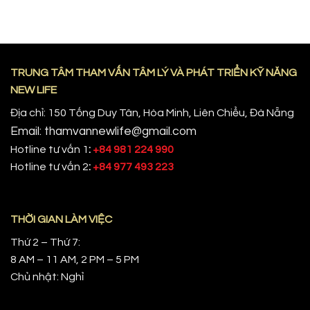
TRUNG TÂM THAM VẤN TÂM LÝ VÀ PHÁT TRIỂN KỸ NĂNG
NEW LIFE
Địa chỉ: 150 Tống Duy Tân, Hòa Minh, Liên Chiểu, Đà Nẵng
Email: thamvannewlife@gmail.com
Hotline tư vấn 1
:
+84 981 224 990
Hotline tư vấn 2
:
+84 977 493 223
THỜI GIAN LÀM VIỆC
Thứ 2 – Thứ 7:
8 AM – 11 AM, 2 PM – 5 PM
Chủ nhật: Nghỉ