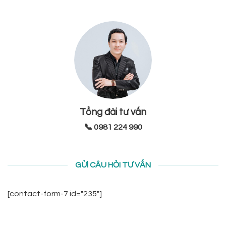
Tổng đài tư vấn
📞 0981 224 990
GỬI CÂU HỎI TƯ VẤN
[contact-form-7 id="235"]