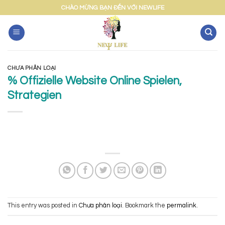
Skip
CHÀO MỪNG BẠN ĐẾN VỚI NEWLIFE
to
content
CHƯA PHÂN LOẠI
% Offizielle Website Online Spielen,
Strategien
This entry was posted in
Chưa phân loại
. Bookmark the
permalink
.