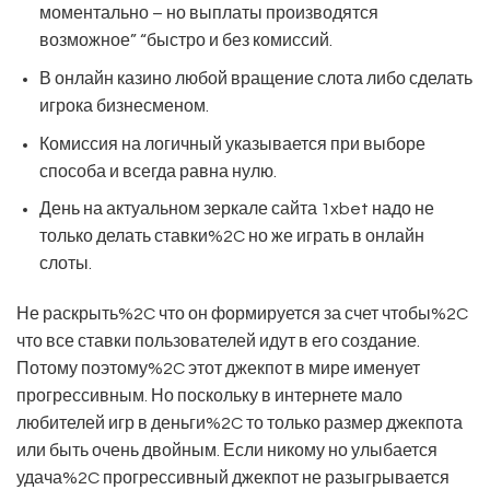
моментально – но выплаты производятся
возможное” “быстро и без комиссий.
В онлайн казино любой вращение слота либо сделать
игрока бизнесменом.
Комиссия на логичный указывается при выборе
способа и всегда равна нулю.
День на актуальном зеркале сайта 1xbet надо не
только делать ставки%2C но же играть в онлайн
слоты.
Не раскрыть%2C что он формируется за счет чтобы%2C
что все ставки пользователей идут в его создание.
Потому поэтому%2C этот джекпот в мире именует
прогрессивным. Но поскольку в интернете мало
любителей игр в деньги%2C то только размер джекпота
или быть очень двойным. Если никому но улыбается
удача%2C прогрессивный джекпот не разыгрывается