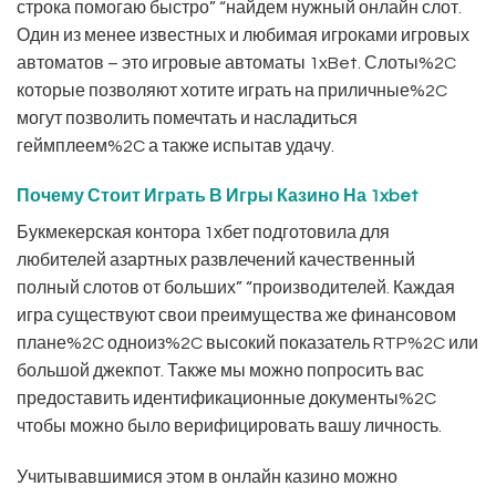
строка помогаю быстро” “найдем нужный онлайн слот.
Один из менее известных и любимая игроками игровых
автоматов – это игровые автоматы 1xBet. Слоты%2C
которые позволяют хотите играть на приличные%2C
могут позволить помечтать и насладиться
геймплеем%2C а также испытав удачу.
Почему Стоит Играть В Игры Казино На 1xbet
Букмекерская контора 1хбет подготовила для
любителей азартных развлечений качественный
полный слотов от больших” “производителей. Каждая
игра существуют свои преимущества же финансовом
плане%2C одноиз%2C высокий показатель RTP%2C или
большой джекпот. Также мы можно попросить вас
предоставить идентификационные документы%2C
чтобы можно было верифицировать вашу личность.
Учитывавшимися этом в онлайн казино можно