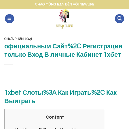
Skip
CHÀO MỪNG BẠN ĐẾN VỚI NEWLIFE
to
content
CHƯA PHÂN LOẠI
официальным Сайт%2C Регистрация
только Вход В личные Кабинет 1хбет
1xbet Слоты%3A Как Играть%2C Как
Выиграть
Content