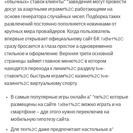
«обычных» ставок клиенты” “заведения могут провести
досуг за азартными играми%2C работающими на
основе генератора случайных чисел. Подборка таких
развлечений постоянно пополняется новинками от
крупных мира провайдеров. Когда пользователь
впервые открывает официальному сайт БК 1xBet%2C
сразу бросается а глаза простое а одновременно
стильное и оформление. Верхняя трети основной
страницы займет главное меню%2C в котором
находятся перехода к линии%2C разделу live-
ставок%2C быстрым играм%2C казино%2C live-
казино%2C виртуальному спорту.
В самые популярные игры онлайн а” “пк%2C которые
размещены на сайте 1xBet%2C можно играть и на
смартфоне – ддя этого нужно переключив на
мобильную гипотезу сайта.
Для тех%2C даже предпочитает настольные а”