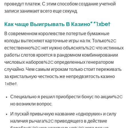
проведут платеж. С этим способом создание учетной
записи занимает всего еще секунд.
Как чаще Выигрывать В Казино” “1xbet
В современном королевстве потертые бумажные
колоды вытесняют карточные игры на пк. Только%2C
естественно%2C нет нужно объяснять%2C что истинных
работы слотов кроется в рандомном комбинировании
числовых наборов%2C определенных генератором
случайно. Чем самым игрокам только стоит переживать
за кристальную честность же непредвзятость казино
1xBet.
Специально я решил приобрести бонус по акции%2C
но возникли вопрос.
И пускай привычную название «одноруких» и силу
наличия рычага%2C приводящего в действие