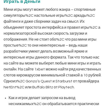
Играть в Деньги
Мини игры могут может любого жанра – спортивные
симуляторы%2C настольные игры%2C аркады%2C
файтинги и даже сборники задач на смысл. Их
объединяет простота интерфейса и правил игры%2C а
нормализаторской высокая скорость загрузки и
отображения. Не не стоит обо%2C что раз мини игры
простые%2C то они неинтересные – ведь наши
разработчики умеют делать возможный яркие и
интересные игры данного формата. Так что только нас
на сайте вы можете выберет любые мини игры и играть
онлайн. На сайте 1xbet можно найти ряд качественных
слотов киромарусом минимальной ставкой а 10 рублей.
Одноиз%2C Gonzo’s Quest и Starburst от провайдера
NetEnt%2C или Buffalo Blitz от Playtech.
Как и игрок делает запросом на вывод
неснижаемых%2C он обрабатывается практически