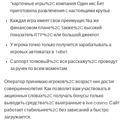
“карточные игры%2C компания Один икс Бет
приготовила развлечения с настоящими крупье.
Каждая игра имеет свои преимущества же
финансовом плане%2C также%2C высокий
показатель RTP%2C или большой джекпот.
У игрока точно только получится зарабатывать а
игровых автоматах в 1xBet.
Саппорт толковый%2C все расскажу%2C проведут
за ручек по всем моментам.
Оператор принимаю игроков%2C возраст них достиг
совершеннолетия. Как позволит вам участвовать в
акционных словах%2C получать бонусы только
выводить средства%2C выигранные в live casino. Сайт
работает стабильнее%2C без зависаний а быстро
загружается.