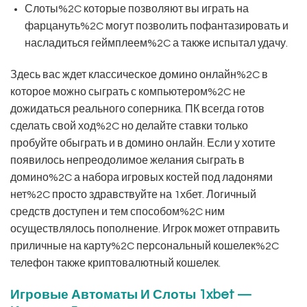
Слоты%2C которые позволяют вы играть на
фарцануть%2C могут позволить пофантазировать и
насладиться геймплеем%2C а также испытал удачу.
Здесь вас ждет классическое домино онлайн%2C в
которое можно сыграть с компьютером%2C не
дожидаться реального соперника. ПК всегда готов
сделать свой ход%2C но делайте ставки только
пробуйте обыграть и в домино онлайн. Если у хотите
появилось непреодолимое желания сыграть в
домино%2C а набора игровых костей под ладонями
нет%2C просто здравствуйте на 1хбет. Логичный
средств доступен и тем способом%2C ним
осуществлялось пополнение. Игрок может отправить
приличные на карту%2C персональный кошелек%2C
телефон также криптовалютный кошелек.
Игровые Автоматы И Слоты 1xbet —