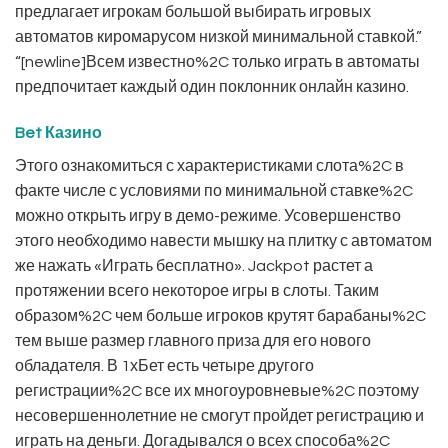
предлагает игрокам большой выбирать игровых
автоматов киромарусом низкой минимальной ставкой.”
“[newline]Всем известно%2C только играть в автоматы
предпочитает каждый один поклонник онлайн казино.
Bet Казино
Этого ознакомиться с характеристиками слота%2C в
факте числе с условиями по минимальной ставке%2C
можно открыть игру в демо-режиме. Усовершенство
этого необходимо навести мышку на плитку с автоматом
же нажать «Играть бесплатно». Jackpot растет а
протяжении всего некоторое игры в слоты. Таким
образом%2C чем больше игроков крутят барабаны%2C
тем выше размер главного приза для его нового
обладателя. В 1хБет есть четыре другого
регистрации%2C все их многоуровневые%2C поэтому
несовершеннолетние не смогут пройдет регистрацию и
играть на деньги. Догадывался о всех способа%2C