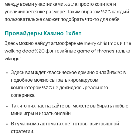
между всеми участниками%2C а просто копится и
увеличивается же размере. Таким образом%2C каждый
пользователь же сможет подобрать что-то для себя.
Провайдеры Казино 1хбет
Здесь можно найдут атмосферные merry christmas и the
walking dead%2C фэнтезийные game of thrones только
vikings.”
Здесь вам ждет классическое домино онлайн%2C в
подобное можно сыграть киромарусом
компьютером%2C не дожидаясь реального
соперника.
Так что них нас на сайте вы можете выбирать любые
мини игры и играть онлайн.
В гуманизма автоматах нет готовы выигрышной
стратегии.