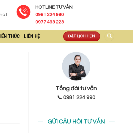
HOTLINE TƯ VẤN:
Phát
0981 224 990
0977 493 223
IẾN THỨC
LIÊN HỆ
ĐẶT LỊCH HẸN
Tổng đài tư vấn
📞 0981 224 990
GỬI CÂU HỎI TƯ VẤN