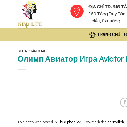
Skip
ĐỊA CHỈ TRUNG TÂ
to
150 Tống Duy Tân, 
content
Chiểu, Đà Nẵng
TRANG CHỦ
G
CHƯA PHÂN LOẠI
Олимп Авиатор Игра Aviator 
This entry was posted in
Chưa phân loại
. Bookmark the
permalink
.