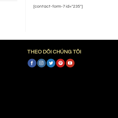
[contact-form-7 id="235"]
THEO DÕI CHÚNG TÔI