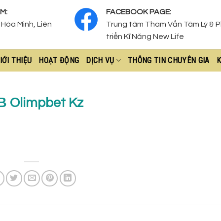
M:
FACEBOOK PAGE:
Hòa Minh, Liên
Trung tâm Tham Vấn Tâm Lý & 
triển Kĩ Năng New Life
IỚI THIỆU
HOẠT ĐỘNG
DỊCH VỤ
THÔNG TIN CHUYÊN GIA
K
В Olimpbet Kz