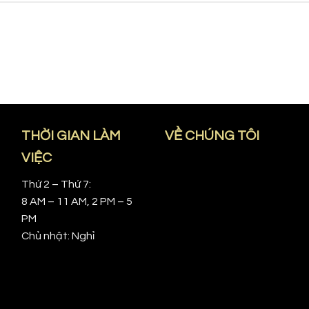
THỜI GIAN LÀM
VỀ CHÚNG TÔI
VIỆC
Thứ 2 – Thứ 7:
8 AM – 11 AM, 2 PM – 5
PM
Chủ nhật: Nghỉ