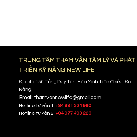
TRUNG TÂM THAM VẤN TÂM LÝ VÀ PHÁT
TRIỂN KỸ NĂNG NEW LIFE
Địa chỉ: 150 Tống Duy Tân, Hòa Minh, Liên Chiểu, Đà
Nẵng
Email: thamvannewlife@gmail.com
Hotline tư vấn 1
:
+84 981 224 990
Hotline tư vấn 2
:
+84 977 493 223