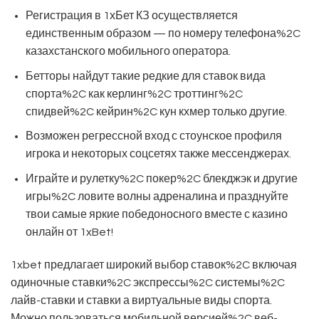
Регистрация в 1хБет КЗ осуществляется
единственным образом — по номеру телефона%2C
казахстанского мобильного оператора.
Бетторы найдут такие редкие для ставок вида
спорта%2C как керлинг%2C троттинг%2C
спидвей%2C кейрин%2C кун кхмер только другие.
Возможен регрессной вход с стоунское профиля
игрока и некоторых соцсетях также мессенджерах.
Играйте и рулетку%2C покер%2C блекджэк и другие
игры%2C ловите волны адреналина и празднуйте
твои самые яркие победоносного вместе с казино
онлайн от 1xBet!
1xbet предлагает широкий выбор ставок%2C включая
одиночные ставки%2C экспрессы%2C системы%2C
лайв-ставки и ставки а виртуальные виды спорта.
Можно пользоваться мобильной версией%2C веб-