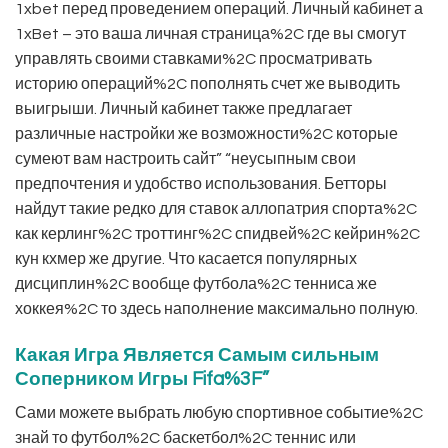
1xbet перед проведением операций. Личный кабинет а
1xBet – это ваша личная страница%2C где вы смогут
управлять своими ставками%2C просматривать
историю операций%2C пополнять счет же выводить
выигрыши. Личный кабинет также предлагает
различные настройки же возможности%2C которые
сумеют вам настроить сайт” “неусыпным свои
предпочтения и удобство использования. Бетторы
найдут такие редко для ставок аллопатрия спорта%2C
как керлинг%2C троттинг%2C спидвей%2C кейрин%2C
кун кхмер же другие. Что касается популярных
дисциплин%2C вообще футбола%2C тенниса же
хоккея%2C то здесь наполнение максимально полную.
Какая Игра Является Самым сильным
Соперником Игры Fifa%3F”
Сами можете выбрать любую спортивное событие%2C
знай то футбол%2C баскетбол%2C теннис или