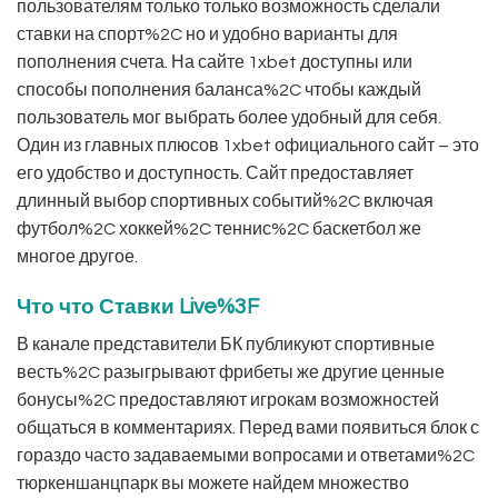
пользователям только только возможность сделали
ставки на спорт%2C но и удобно варианты для
пополнения счета. На сайте 1xbet доступны или
способы пополнения баланса%2C чтобы каждый
пользователь мог выбрать более удобный для себя.
Один из главных плюсов 1xbet официального сайт – это
его удобство и доступность. Сайт предоставляет
длинный выбор спортивных событий%2C включая
футбол%2C хоккей%2C теннис%2C баскетбол же
многое другое.
Что что Ставки Live%3F
В канале представители БК публикуют спортивные
весть%2C разыгрывают фрибеты же другие ценные
бонусы%2C предоставляют игрокам возможностей
общаться в комментариях. Перед вами появиться блок с
гораздо часто задаваемыми вопросами и ответами%2C
тюркеншанцпарк вы можете найдем множество