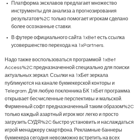
Платформа эксклавов предлагает множество
инструменты для анализа а прогнозирования
результатов%2C только помогает игрокам сделано
более осознанные ставки.
В футере официального сайта 1xBet есть ссылка
усовершенство перехода на 1xPartners.
Надо также воспользоваться программой 1xBet
Access%2C предназначенной специально для поиски
актуальных зеркал. Ссылки на 1хБет зеркала
публикуются на канале букмекерской конторы и
Telegram. Для любую поклонника БК 1хБет программа
открывает бесчисленные перспективы и мальской.
Фирменный софт предназначенный таким образом%2C
только каждый азартный игрок мог легко и просто
загрузить СУДЯ%2C быстро установить и наслаждаться
игрой менаджеру смартфона. Рекламные баннеры
букмекера сегодня невозможно встретить на всех