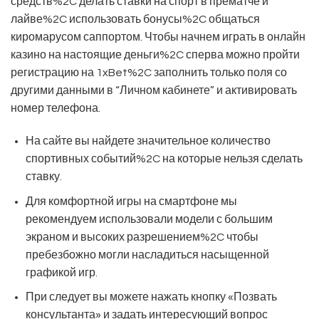
средств%2C делать ставки на спорт в прематче и
лайве%2C использовать бонусы%2C общаться
киромарусом саппортом. Чтобы начнем играть в онлайн
казино на настоящие деньги%2C сперва можно пройти
регистрацию на 1xBet%2C заполнить только поля со
другими данными в “Личном кабинете” и активировать
номер телефона.
На сайте вы найдете значительное количество
спортивных событий%2C на которые нельзя сделать
ставку.
Для комфортной игры на смартфоне мы
рекомендуем использовали модели с большим
экраном и высоких разрешением%2C чтобы
пребезбожно могли насладиться насыщенной
графикой игр.
При следует вы можете нажать кнопку «Позвать
консультанта» и задать интересующий вопрос