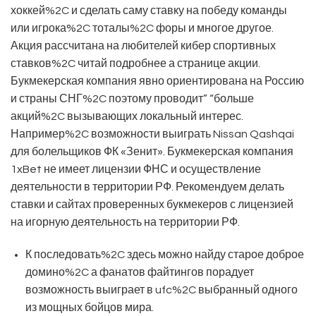
хоккей%2C и сделать саму ставку на победу команды
или игрока%2C тоталы%2C форы и многое другое.
Акция рассчитана на любителей кибер спортивных
ставков%2C читай подробнее а странице акции.
Букмекерская компания явно ориентирована на Россию
и страны СНГ%2C поэтому проводит” “больше
акций%2C вызывающих локальный интерес.
Например%2C возможности выиграть Nissan Qashqai
для болельщиков ФК «Зенит». Букмекерская компания
1xBet не имеет лицензии ФНС и осуществление
деятельности в территории РФ. Рекомендуем делать
ставки и сайтах проверенных букмекеров с лицензией
на игорную деятельность на территории РФ.
К последовать%2C здесь можно найду старое доброе
домино%2C а фанатов файтингов порадует
возможность выиграет в ufc%2C выбранный одного
из мощных бойцов мира.