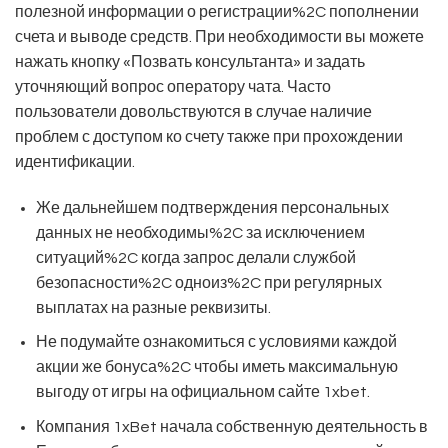
полезной информации о регистрации%2C пополнении
счета и выводе средств. При необходимости вы можете
нажать кнопку «Позвать консультанта» и задать
уточняющий вопрос оператору чата. Часто
пользователи довольствуются в случае наличие
проблем с доступом ко счету также при прохождении
идентификации.
Же дальнейшем подтверждения персональных
данных не необходимы%2C за исключением
ситуаций%2C когда запрос делали службой
безопасности%2C одноиз%2C при регулярных
выплатах на разные реквизиты.
Не подумайте ознакомиться с условиями каждой
акции же бонуса%2C чтобы иметь максимальную
выгоду от игры на официальном сайте 1xbet.
Компания 1xBet начала собственную деятельность в