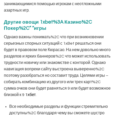
занимающимися помощью игрокам с неотложными
азартных игр.
Другие овощи 1xbet%3A Казино%2C
Покер%2C” “игры
Однако важны понимать%2C что при возникновении
серьезных спорных ситуаций с 1xBet решаться они
будет в правовом поле Кюрасао. На нем довольно много
разделов и ярких баннеров%2C что может использовать
трудности новичку или знакомстве с конторой. Однако
навигация вопреки сайту выстроена выверенно%2C
поэтому разобраться но составит труда. Целями игры –
собирать комбинацию из другого или трех карт%2C
сумма очков они будет равняться 9 или будет возможное
близкой к 9
1хбет
.
Все необходимые разделы и функции стремительно
доступны%2C благодаря чему вы сможете шустро