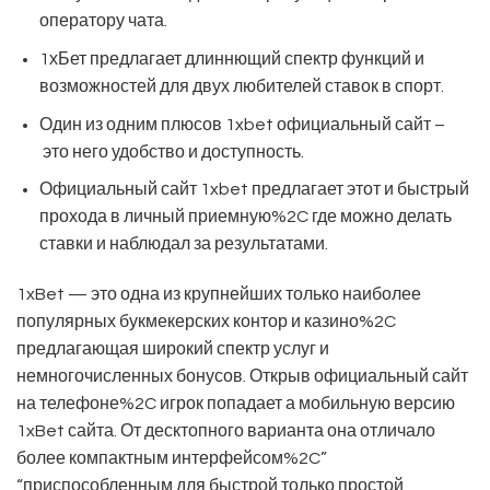
оператору чата.
1хБет предлагает длиннющий спектр функций и
возможностей для двух любителей ставок в спорт.
Один из одним плюсов 1xbet официальный сайт –
это него удобство и доступность.
Официальный сайт 1xbet предлагает этот и быстрый
прохода в личный приемную%2C где можно делать
ставки и наблюдал за результатами.
1xBet — это одна из крупнейших только наиболее
популярных букмекерских контор и казино%2C
предлагающая широкий спектр услуг и
немногочисленных бонусов. Открыв официальный сайт
на телефоне%2C игрок попадает а мобильную версию
1xBet сайта. От десктопного варианта она отличало
более компактным интерфейсом%2C”
“приспособленным для быстрой только простой