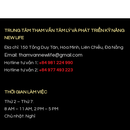
TRUNG TÂM THAM VẤN TÂM LÝ VÀ PHÁT TRIỂN KỸ NĂNG
NEW LIFE
Địa chỉ: 150 Tống Duy Tân, Hòa Minh, Liên Chiểu, Đà Nẵng
Email: thamvannewlife@gmail.com
Hotline tư vấn 1
:
+84 981 224 990
Hotline tư vấn 2
:
+84 977 493 223
THỜI GIAN LÀM VIỆC
Thứ 2 – Thứ 7:
8 AM – 11 AM, 2 PM – 5 PM
Chủ nhật: Nghỉ