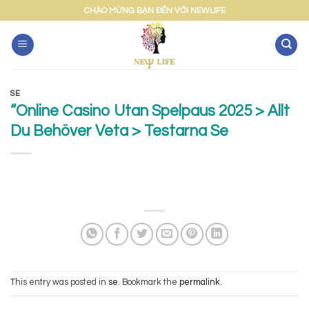
Skip
CHÀO MỪNG BẠN ĐẾN VỚI NEWLIFE
to
content
SE
“Online Casino Utan Spelpaus 2025 > Allt
Du Behöver Veta > Testarna Se
This entry was posted in
se
. Bookmark the
permalink
.