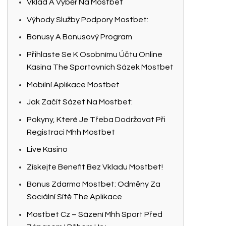
Vklad A Výběr Na Mostbet
Výhody Služby Podpory Mostbet:
Bonusy A Bonusový Program
Přihlaste Se K Osobnímu Účtu Online
Kasina The Sportovních Sázek Mostbet
Mobilní Aplikace Mostbet
Jak Začít Sázet Na Mostbet:
Pokyny, Které Je Třeba Dodržovat Při
Registraci Mhh Mostbet
Live Kasino
Získejte Benefit Bez Vkladu Mostbet!
Bonus Zdarma Mostbet: Odměny Za
Sociální Sítě The Aplikace
Mostbet Cz – Sázení Mhh Sport Před