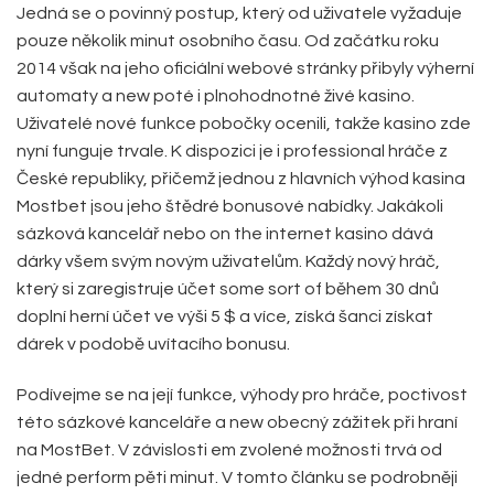
Jedná se o povinný postup, který od uživatele vyžaduje
pouze několik minut osobního času. Od začátku roku
2014 však na jeho oficiální webové stránky přibyly výherní
automaty a new poté i plnohodnotné živé kasino.
Uživatelé nové funkce pobočky ocenili, takže kasino zde
nyní funguje trvale. K dispozici je i professional hráče z
České republiky, přičemž jednou z hlavních výhod kasina
Mostbet jsou jeho štědré bonusové nabídky. Jakákoli
sázková kancelář nebo on the internet kasino dává
dárky všem svým novým uživatelům. Každý nový hráč,
který si zaregistruje účet some sort of během 30 dnů
doplní herní účet ve výši 5 $ a více, získá šanci získat
dárek v podobě uvítacího bonusu.
Podívejme se na její funkce, výhody pro hráče, poctivost
této sázkové kanceláře a new obecný zážitek při hraní
na MostBet. V závislosti em zvolené možnosti trvá od
jedné perform pěti minut. V tomto článku se podrobněji