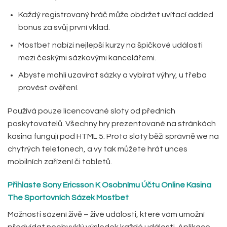
Každý registrovaný hráč může obdržet uvítací added
bonus za svůj první vklad.
Mostbet nabízí nejlepší kurzy na špičkové události
mezi českými sázkovými kancelářemi.
Abyste mohli uzavírat sázky a vybírat výhry, u třeba
provést ověření.
Používá pouze licencované sloty od předních
poskytovatelů. Všechny hry prezentované na stránkách
kasina fungují pod HTML 5. Proto sloty běží správně we na
chytrých telefonech, a vy tak můžete hrát unces
mobilních zařízení či tabletů.
Přihlaste Sony Ericsson K Osobnímu Účtu Online Kasina
The Sportovních Sázek Mostbet
Možnosti sázení živě – živé události, které vám umožní
předvídat neobvyklý výsledek každé události. Aplikace