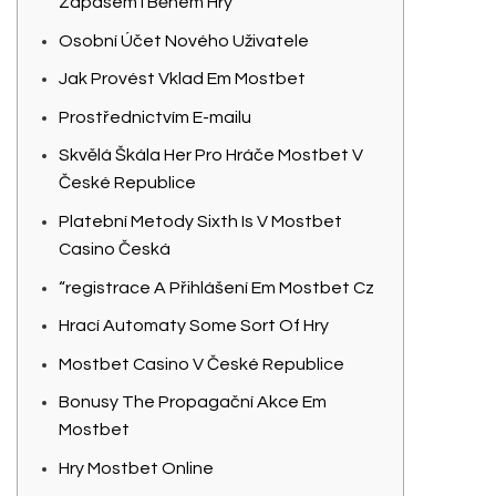
Zápasem I Během Hry
Osobní Účet Nového Uživatele
Jak Provést Vklad Em Mostbet
Prostřednictvím E-mailu
Skvělá Škála Her Pro Hráče Mostbet V
České Republice
Platební Metody Sixth Is V Mostbet
Casino Česká
“registrace A Přihlášení Em Mostbet Cz
Hrací Automaty Some Sort Of Hry
Mostbet Casino V České Republice
Bonusy The Propagační Akce Em
Mostbet
Hry Mostbet Online