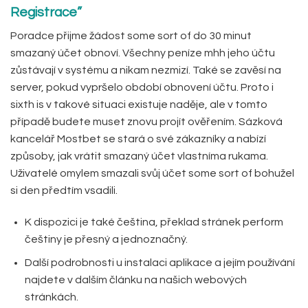
Registrace”
Poradce přijme žádost some sort of do 30 minut
smazaný účet obnoví. Všechny peníze mhh jeho účtu
zůstávají v systému a nikam nezmizí. Také se zavěsí na
server, pokud vypršelo období obnovení účtu. Proto i
sixth is v takové situaci existuje naděje, ale v tomto
případě budete muset znovu projít ověřením. Sázková
kancelář Mostbet se stará o své zákazníky a nabízí
způsoby, jak vrátit smazaný účet vlastníma rukama.
Uživatelé omylem smazali svůj účet some sort of bohužel
si den předtím vsadili.
K dispozici je také čeština, překlad stránek perform
češtiny je přesný a jednoznačný.
Další podrobnosti u instalaci aplikace a jejím používání
najdete v dalším článku na našich webových
stránkách.