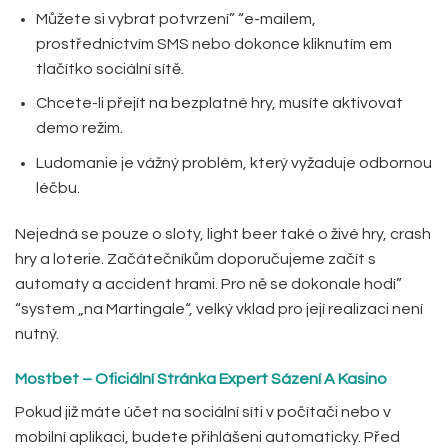
Můžete si vybrat potvrzení” “e-mailem,
prostřednictvím SMS nebo dokonce kliknutím em
tlačítko sociální sítě.
Chcete-li přejít na bezplatné hry, musíte aktivovat
demo režim.
Ludomanie je vážný problém, který vyžaduje odbornou
léčbu.
Nejedná se pouze o sloty, light beer také o živé hry, crash
hry a loterie. Začátečníkům doporučujeme začít s
automaty a accident hrami. Pro ně se dokonale hodí”
“system „na Martingale“, velký vklad pro její realizaci není
nutný.
Mostbet – Oficiální Stránka Expert Sázení A Kasino
Pokud již máte účet na sociální síti v počítači nebo v
mobilní aplikaci, budete přihlášeni automaticky. Před