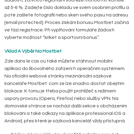
události, zatímco regionální soutěže mohou mít komise
až 5-6 %. Zadejte číslo dokladu ve svém osobním profilu a
poté zašlete fotografii nebo sken svého pasu na adresu
[email protected]. Proces získání bonusu Mostbet začíná
ve fázi registrace. Při vyplňování formuláře žádosti
vyberte možnost “kriket a sportovní bonus”.
Vklad A Výběr Na Mostbet
Zde dans le cas où také můžete stáhnout mobilní
aplikaci do libovolného zařízení h operačním systémem.
Na oficiální webové stránky mezinárodní sázkové
kanceláře Mostbet. com ze lze snadno dostat obejitím
blokace. K tomu je třeba použít prohlížeč s režimem
úspory provozu (Opera, Firefox) nebo služby VPN. Na
domovské stránce se nachází další sekce s obcházením
blokování a také odkazy na aplikace professional iOS a
Android, přes které je sázková kancelář vždy přístupná.