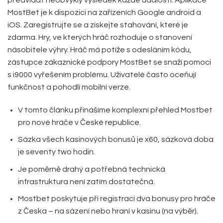
MostBet je k dispozici na zařízeních Google android a
iOS. Zaregistrujte se a získejte stahování, které je
zdarma. Hry, ve kterých hráč rozhoduje o stanovení
násobitele výhry. Hráč má potíže s odesláním kódu,
zástupce zákaznické podpory MostBet se snaží pomoci
s i9000 vyřešením problému. Uživatelé často oceňují
funkčnost a pohodlí mobilní verze.
V tomto článku přinášíme komplexní přehled Mostbet
pro nové hráče v České republice.
Sázka všech kasinových bonusů je x60, sázková doba
je seventy two hodin.
Je poměrně drahý a potřebná technická
infrastruktura není zatím dostatečná.
Mostbet poskytuje při registraci dva bonusy pro hráče
z Česka – na sázení nebo hraní v kasinu (na výběr).