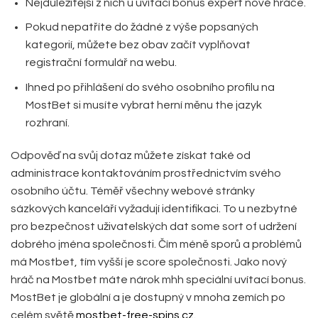
Nejdůležitější z nich u uvítací bonus expert nové hráče.
Pokud nepatříte do žádné z výše popsaných
kategorií, můžete bez obav začít vyplňovat
registrační formulář na webu.
Ihned po přihlášení do svého osobního profilu na
MostBet si musíte vybrat herní měnu the jazyk
rozhraní.
Odpověď na svůj dotaz můžete získat také od
administrace kontaktováním prostřednictvím svého
osobního účtu. Téměř všechny webové stránky
sázkových kanceláří vyžadují identifikaci. To u nezbytné
pro bezpečnost uživatelských dat some sort of udržení
dobrého jména společnosti. Čím méně sporů a problémů
má Mostbet, tím vyšší je score společnosti. Jako nový
hráč na Mostbet máte nárok mhh speciální uvítací bonus.
MostBet je globální a je dostupný v mnoha zemích po
celém světě
mostbet-free-spins.cz
.