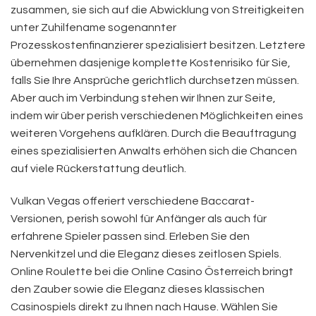
zusammen, sie sich auf die Abwicklung von Streitigkeiten
unter Zuhilfename sogenannter
Prozesskostenfinanzierer spezialisiert besitzen. Letztere
übernehmen dasjenige komplette Kostenrisiko für Sie,
falls Sie Ihre Ansprüche gerichtlich durchsetzen müssen.
Aber auch im Verbindung stehen wir Ihnen zur Seite,
indem wir über perish verschiedenen Möglichkeiten eines
weiteren Vorgehens aufklären. Durch die Beauftragung
eines spezialisierten Anwalts erhöhen sich die Chancen
auf viele Rückerstattung deutlich.
Vulkan Vegas offeriert verschiedene Baccarat-
Versionen, perish sowohl für Anfänger als auch für
erfahrene Spieler passen sind. Erleben Sie den
Nervenkitzel und die Eleganz dieses zeitlosen Spiels.
Online Roulette bei die Online Casino Österreich bringt
den Zauber sowie die Eleganz dieses klassischen
Casinospiels direkt zu Ihnen nach Hause. Wählen Sie