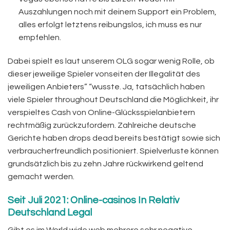
Auszahlungen noch mit deinem Support ein Problem,
alles erfolgt letztens reibungslos, ich muss es nur
empfehlen.
Dabei spielt es laut unserem OLG sogar wenig Rolle, ob
dieser jeweilige Spieler vonseiten der Illegalität des
jeweiligen Anbieters” “wusste. Ja, tatsächlich haben
viele Spieler throughout Deutschland die Möglichkeit, ihr
verspieltes Cash von Online-Glücksspielanbietern
rechtmäßig zurückzufordern. Zahlreiche deutsche
Gerichte haben drops dead bereits bestätigt sowie sich
verbraucherfreundlich positioniert. Spielverluste können
grundsätzlich bis zu zehn Jahre rückwirkend geltend
gemacht werden.
Seit Juli 2021: Online-casinos In Relativ
Deutschland Legal
Gibt es im World wide web mehrere sehr negative