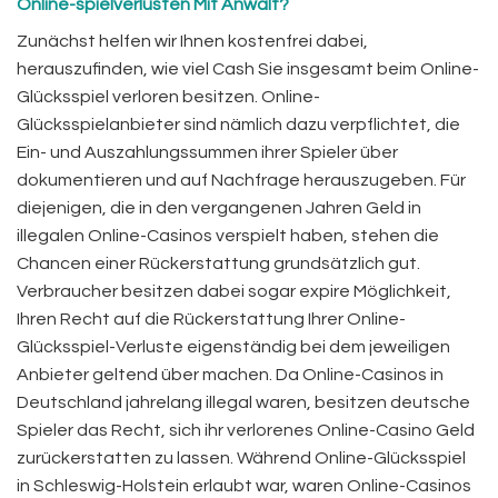
Online-spielverlusten Mit Anwalt?
Zunächst helfen wir Ihnen kostenfrei dabei,
herauszufinden, wie viel Cash Sie insgesamt beim Online-
Glücksspiel verloren besitzen. Online-
Glücksspielanbieter sind nämlich dazu verpflichtet, die
Ein- und Auszahlungssummen ihrer Spieler über
dokumentieren und auf Nachfrage herauszugeben. Für
diejenigen, die in den vergangenen Jahren Geld in
illegalen Online-Casinos verspielt haben, stehen die
Chancen einer Rückerstattung grundsätzlich gut.
Verbraucher besitzen dabei sogar expire Möglichkeit,
Ihren Recht auf die Rückerstattung Ihrer Online-
Glücksspiel-Verluste eigenständig bei dem jeweiligen
Anbieter geltend über machen. Da Online-Casinos in
Deutschland jahrelang illegal waren, besitzen deutsche
Spieler das Recht, sich ihr verlorenes Online-Casino Geld
zurückerstatten zu lassen. Während Online-Glücksspiel
in Schleswig-Holstein erlaubt war, waren Online-Casinos