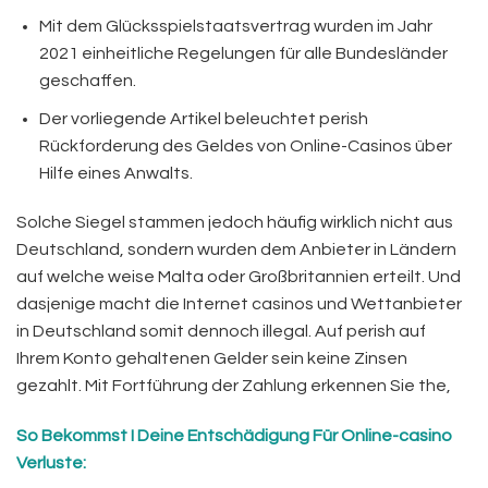
Mit dem Glücksspielstaatsvertrag wurden im Jahr
2021 einheitliche Regelungen für alle Bundesländer
geschaffen.
Der vorliegende Artikel beleuchtet perish
Rückforderung des Geldes von Online-Casinos über
Hilfe eines Anwalts.
Solche Siegel stammen jedoch häufig wirklich nicht aus
Deutschland, sondern wurden dem Anbieter in Ländern
auf welche weise Malta oder Großbritannien erteilt. Und
dasjenige macht die Internet casinos und Wettanbieter
in Deutschland somit dennoch illegal. Auf perish auf
Ihrem Konto gehaltenen Gelder sein keine Zinsen
gezahlt. Mit Fortführung der Zahlung erkennen Sie the,
So Bekommst I Deine Entschädigung Für Online-casino
Verluste: