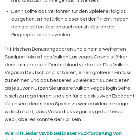
Bestandsaufnahme gemacht werden.
Denn sollte das Verfahren für den Spieler erfolglos
ausgehen, ist natürlich dieser bei der Pflicht, neben
den geliebten Kosten auch perish Kosten der
Gegenpartei zu bezahlen.
Mit frischen Bonusangeboten und einem erweiterten
Spielportfolio ist das Vulkan Las vegas Casino stärker
denn immer so je in Deutschland vertreten. Das Vulkan
Vegas in Deutschland ist bereit, einen größeren Einfluss
zu nehmen und das besseres Spielerlebnis über bieten
als je zuvor. Nutzen Sie unsere Vulkan Vegas login Seite,
o sich zu registrieren und sich für die exklusiven Excédent
für unsere deutschen Spieler zu weiterbilden. Ich sage
wirklich nicht, dass Vulkan Las vegas es getan head
wear, aber es könnte der Fall sein…
Wie Hilft Jeder Vsvbb Bei Dieser Rückforderung Von