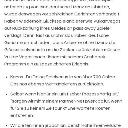
unter abzug von eine deutsche Lizenz anzubieten,
wurde deswegen vor zahlreichen Gerichten verhandelt.
Haben wiederholt Glücksspielanbieter wie VulkanVegas
auf Rückzahlung ihres Geldes an pass away Spieler
verklagt. Denn fast ausnahmslos haben deutsche
Gerichte entschieden, dass Anbieter ohne Lizenz die
Glücksspielverluste an die Zocker zurückzahlen müssen.
Vulkan Vegas macht Ihnen mit seinem Cashback-
Programm ein ausgezeichnetes Erlebnis.
Kannst Du Deine Spielverluste von über 700 Online
Casinos ebenso Wettanbietern zurückholen.
Selbst wenn hierfür ein juristischer Prozess nötig ist,”
“sorgen wir mit meinem Partner-Netzwerk dafür, wenn
für Sie zu keinem Zeitpunkt unerwartete Kosten
entstehen.
Wir bieten Ihnen jedoch an, perish Höhe Ihrer Verluste