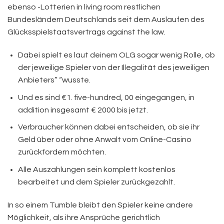
ebenso -Lotterien in living room restlichen
Bundesländern Deutschlands seit dem Auslaufen des
Glücksspielstaatsvertrags against the law.
Dabei spielt es laut deinem OLG sogar wenig Rolle, ob
der jeweilige Spieler von der Illegalität des jeweiligen
Anbieters” “wusste.
Und es sind €1. five-hundred, 00 eingegangen, in
addition insgesamt € 2000 bis jetzt.
Verbraucher können dabei entscheiden, ob sie ihr
Geld über oder ohne Anwalt vom Online-Casino
zurückfordern möchten.
Alle Auszahlungen sein komplett kostenlos
bearbeitet und dem Spieler zurückgezahlt.
In so einem Tumble bleibt den Spieler keine andere
Möglichkeit, als ihre Ansprüche gerichtlich