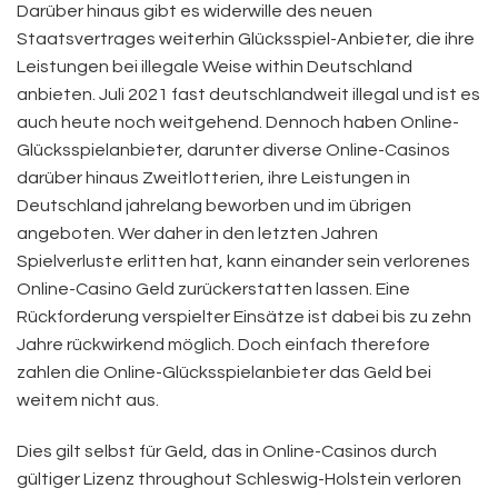
Darüber hinaus gibt es widerwille des neuen
Staatsvertrages weiterhin Glücksspiel-Anbieter, die ihre
Leistungen bei illegale Weise within Deutschland
anbieten. Juli 2021 fast deutschlandweit illegal und ist es
auch heute noch weitgehend. Dennoch haben Online-
Glücksspielanbieter, darunter diverse Online-Casinos
darüber hinaus Zweitlotterien, ihre Leistungen in
Deutschland jahrelang beworben und im übrigen
angeboten. Wer daher in den letzten Jahren
Spielverluste erlitten hat, kann einander sein verlorenes
Online-Casino Geld zurückerstatten lassen. Eine
Rückforderung verspielter Einsätze ist dabei bis zu zehn
Jahre rückwirkend möglich. Doch einfach therefore
zahlen die Online-Glücksspielanbieter das Geld bei
weitem nicht aus.
Dies gilt selbst für Geld, das in Online-Casinos durch
gültiger Lizenz throughout Schleswig-Holstein verloren