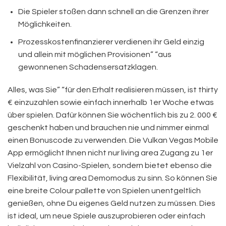
Die Spieler stoßen dann schnell an die Grenzen ihrer
Möglichkeiten.
Prozesskostenfinanzierer verdienen ihr Geld einzig
und allein mit möglichen Provisionen” “aus
gewonnenen Schadensersatzklagen.
Alles, was Sie” “für den Erhalt realisieren müssen, ist thirty
€ einzuzahlen sowie einfach innerhalb 1er Woche etwas
über spielen. Dafür können Sie wöchentlich bis zu 2. 000 €
geschenkt haben und brauchen nie und nimmer einmal
einen Bonuscode zu verwenden. Die Vulkan Vegas Mobile
App ermöglicht Ihnen nicht nur living area Zugang zu 1er
Vielzahl von Casino-Spielen, sondern bietet ebenso die
Flexibilität, living area Demomodus zu sinn. So können Sie
eine breite Colour pallette von Spielen unentgeltlich
genießen, ohne Du eigenes Geld nutzen zu müssen. Dies
ist ideal, um neue Spiele auszuprobieren oder einfach