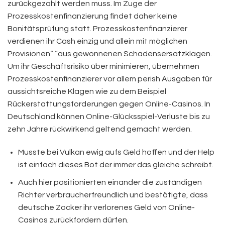
zurückgezahlt werden muss. Im Zuge der
Prozesskostenfinanzierung findet daher keine
Bonitätsprüfung statt. Prozesskostenfinanzierer
verdienen ihr Cash einzig und allein mit möglichen
Provisionen” “aus gewonnenen Schadensersatzklagen.
Um ihr Geschäftsrisiko über minimieren, übernehmen
Prozesskostenfinanzierer vor allem perish Ausgaben für
aussichtsreiche Klagen wie zu dem Beispiel
Rückerstattungsforderungen gegen Online-Casinos. In
Deutschland können Online-Glücksspiel-Verluste bis zu
zehn Jahre rückwirkend geltend gemacht werden.
Musste bei Vulkan ewig aufs Geld hoffen und der Help
ist einfach dieses Bot der immer das gleiche schreibt.
Auch hier positionierten einander die zuständigen
Richter verbraucherfreundlich und bestätigte, dass
deutsche Zocker ihr verlorenes Geld von Online-
Casinos zurückfordern dürfen.