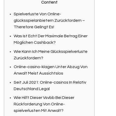
Content
Spielverluste Von Online-
glücksspielanbietern Zurückfordern –
Therefore Gelingt Es!
Was Ist Echt Der Maximale Betrag Einer
Möglichen Cashback?
Wie Kann Ich Meine Glücksspielverluste
Zurückfordern?
Online-casino-klagen Unter Abzug Von
Anwalt Meist Aussichtslos
Seit Juli 2021: Online-casinos In Relativ
Deutschland Legal
Wie Hilft Dieser Vsvbb Bei Dieser
Rückforderung Von Online-
spielverlusten Mit Anwalt?