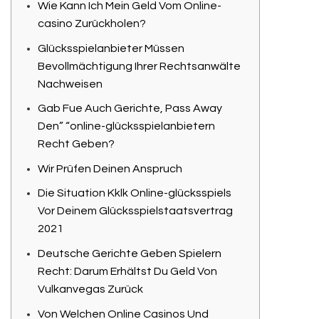
Wie Kann Ich Mein Geld Vom Online-
casino Zurückholen?
Glücksspielanbieter Müssen
Bevollmächtigung Ihrer Rechtsanwälte
Nachweisen
Gab Fue Auch Gerichte, Pass Away
Den” “online-glücksspielanbietern
Recht Geben?
Wir Prüfen Deinen Anspruch
Die Situation Kklk Online-glücksspiels
Vor Deinem Glücksspielstaatsvertrag
2021
Deutsche Gerichte Geben Spielern
Recht: Darum Erhältst Du Geld Von
Vulkanvegas Zurück
Von Welchen Online Casinos Und