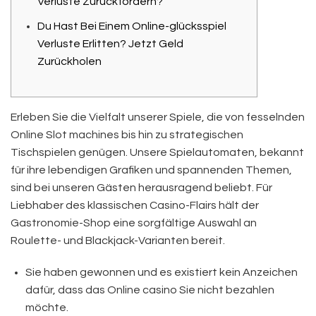
Verluste Zurückfordern?
Du Hast Bei Einem Online-glücksspiel
Verluste Erlitten? Jetzt Geld
Zurückholen
Erleben Sie die Vielfalt unserer Spiele, die von fesselnden
Online Slot machines bis hin zu strategischen
Tischspielen genügen. Unsere Spielautomaten, bekannt
für ihre lebendigen Grafiken und spannenden Themen,
sind bei unseren Gästen herausragend beliebt. Für
Liebhaber des klassischen Casino-Flairs hält der
Gastronomie-Shop eine sorgfältige Auswahl an
Roulette- und Blackjack-Varianten bereit.
Sie haben gewonnen und es existiert kein Anzeichen
dafür, dass das Online casino Sie nicht bezahlen
möchte.