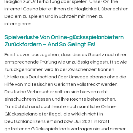
lediglich zur Unterhaltung über spielen. Unser On the
internet Casino bietet Ihnen die Möglichkeit, über echten
Dealern zu spielen und in Echtzeit mit ihnen zu
interagieren.
Spielverluste Von Online-glücksspielanbietern
Zurückfordern – And So Gelingt Es!
Es ist davon auszugehen, dass dieses Gesetz nach ihrer
entsprechende Prüfung wie unzulässig eingestuft sowie
zurückgenommen wird. In der Zwischenzeit können
Urteile aus Deutschland über Umwege ebenso ohne die
Hilfe von maltesischen Gerichten vollstreckt werden.
Deutsche Verbraucher sollten sich hiervon nicht
einschüchtern lassen und ihre Rechte beherrschen.
Tatsächlich sind auch heute noch sämtliche Online-
Glücksspielanbieter illegal, die wirklich nicht in
Deutschland lizensiert sind bzw. Juli 2021 in Kraft
getretenen Glücksspielstaatsvertrages nie und nimmer