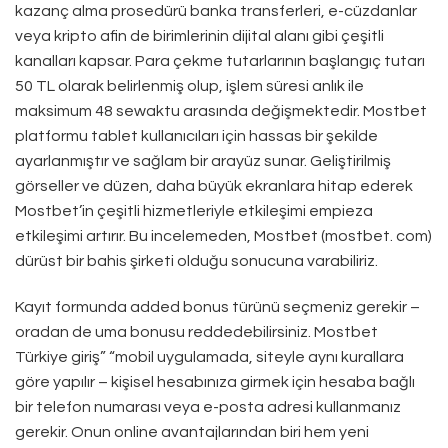
kazanç alma prosedürü banka transferleri, e-cüzdanlar
veya kripto afin de birimlerinin dijital alanı gibi çeşitli
kanalları kapsar. Para çekme tutarlarının başlangıç tutarı
50 TL olarak belirlenmiş olup, işlem süresi anlık ile
maksimum 48 sewaktu arasında değişmektedir. Mostbet
platformu tablet kullanıcıları için hassas bir şekilde
ayarlanmıştır ve sağlam bir arayüz sunar. Geliştirilmiş
görseller ve düzen, daha büyük ekranlara hitap ederek
Mostbet’in çeşitli hizmetleriyle etkileşimi empieza
etkileşimi artırır. Bu incelemeden, Mostbet (mostbet. com)
dürüst bir bahis şirketi olduğu sonucuna varabiliriz.
Kayıt formunda added bonus türünü seçmeniz gerekir –
oradan de uma bonusu reddedebilirsiniz. Mostbet
Türkiye giriş” “mobil uygulamada, siteyle aynı kurallara
göre yapılır – kişisel hesabınıza girmek için hesaba bağlı
bir telefon numarası veya e-posta adresi kullanmanız
gerekir. Onun online avantajlarından biri hem yeni