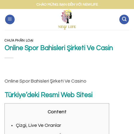
Skip
CHÀO MỪNG BẠN ĐẾN VỚI NEWLIFE
to
content
CHƯA PHÂN LOẠI
Online Spor Bahisleri Şirketi Ve Casin
Online Spor Bahisleri Şirketi Ve Casino
Türkiye’deki Resmi Web Sitesi
Content
Çizgi, Live Ve Oranlar