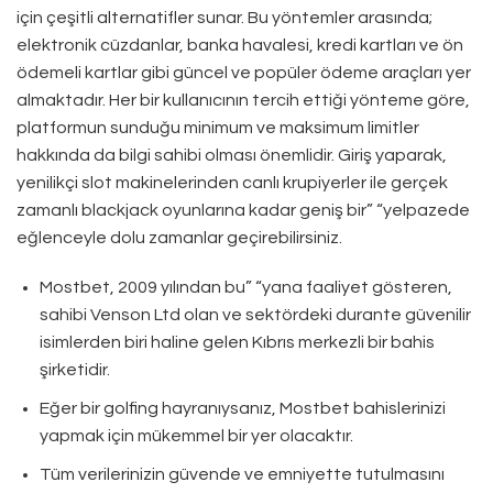
için çeşitli alternatifler sunar. Bu yöntemler arasında;
elektronik cüzdanlar, banka havalesi, kredi kartları ve ön
ödemeli kartlar gibi güncel ve popüler ödeme araçları yer
almaktadır. Her bir kullanıcının tercih ettiği yönteme göre,
platformun sunduğu minimum ve maksimum limitler
hakkında da bilgi sahibi olması önemlidir. Giriş yaparak,
yenilikçi slot makinelerinden canlı krupiyerler ile gerçek
zamanlı blackjack oyunlarına kadar geniş bir” “yelpazede
eğlenceyle dolu zamanlar geçirebilirsiniz.
Mostbet, 2009 yılından bu” “yana faaliyet gösteren,
sahibi Venson Ltd olan ve sektördeki durante güvenilir
isimlerden biri haline gelen Kıbrıs merkezli bir bahis
şirketidir.
Eğer bir golfing hayranıysanız, Mostbet bahislerinizi
yapmak için mükemmel bir yer olacaktır.
Tüm verilerinizin güvende ve emniyette tutulmasını