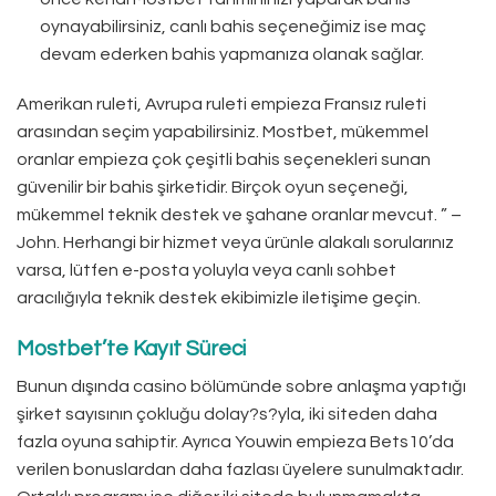
oynayabilirsiniz, canlı bahis seçeneğimiz ise maç
devam ederken bahis yapmanıza olanak sağlar.
Amerikan ruleti, Avrupa ruleti empieza Fransız ruleti
arasından seçim yapabilirsiniz. Mostbet, mükemmel
oranlar empieza çok çeşitli bahis seçenekleri sunan
güvenilir bir bahis şirketidir. Birçok oyun seçeneği,
mükemmel teknik destek ve şahane oranlar mevcut. ” –
John. Herhangi bir hizmet veya ürünle alakalı sorularınız
varsa, lütfen e-posta yoluyla veya canlı sohbet
aracılığıyla teknik destek ekibimizle iletişime geçin.
Mostbet’te Kayıt Süreci
Bunun dışında casino bölümünde sobre anlaşma yaptığı
şirket sayısının çokluğu dolay?s?yla, iki siteden daha
fazla oyuna sahiptir. Ayrıca Youwin empieza Bets10’da
verilen bonuslardan daha fazlası üyelere sunulmaktadır.