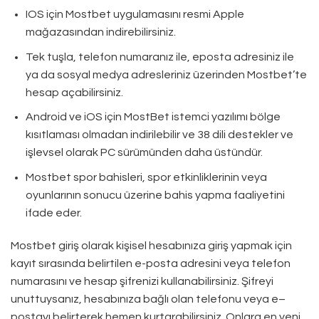
IOS için Mostbet uygulamasını resmi Apple
mağazasından indirebilirsiniz.
Tek tuşla, telefon numaranız ile, eposta adresiniz ile
ya da sosyal medya adresleriniz üzerinden Mostbet’te
hesap açabilirsiniz.
Android ve iOS için MostBet istemci yazılımı bölge
kısıtlaması olmadan indirilebilir ve 38 dili destekler ve
işlevsel olarak PC sürümünden daha üstündür.
Mostbet spor bahisleri, spor etkinliklerinin veya
oyunlarının sonucu üzerine bahis yapma faaliyetini
ifade eder.
Mostbet giriş olarak kişisel hesabınıza giriş yapmak için
kayıt sırasında belirtilen e-posta adresini veya telefon
numarasını ve hesap şifrenizi kullanabilirsiniz. Şifreyi
unuttuysanız, hesabınıza bağlı olan telefonu veya e–
postayı belirterek hemen kurtarabilirsiniz. Onlara en yeni