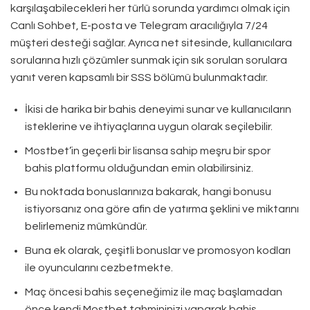
karşılaşabilecekleri her türlü sorunda yardımcı olmak için
Canlı Sohbet, E-posta ve Telegram aracılığıyla 7/24
müşteri desteği sağlar. Ayrıca net sitesinde, kullanıcılara
sorularına hızlı çözümler sunmak için sık sorulan sorulara
yanıt veren kapsamlı bir SSS bölümü bulunmaktadır.
İkisi de harika bir bahis deneyimi sunar ve kullanıcıların
isteklerine ve ihtiyaçlarına uygun olarak seçilebilir.
Mostbet’in geçerli bir lisansa sahip meşru bir spor
bahis platformu olduğundan emin olabilirsiniz.
Bu noktada bonuslarınıza bakarak, hangi bonusu
istiyorsanız ona göre afin de yatırma şeklini ve miktarını
belirlemeniz mümkündür.
Buna ek olarak, çeşitli bonuslar ve promosyon kodları
ile oyuncularını cezbetmekte.
Maç öncesi bahis seçeneğimiz ile maç başlamadan
önce kendi Mostbet tahmininizi yaparak bahis