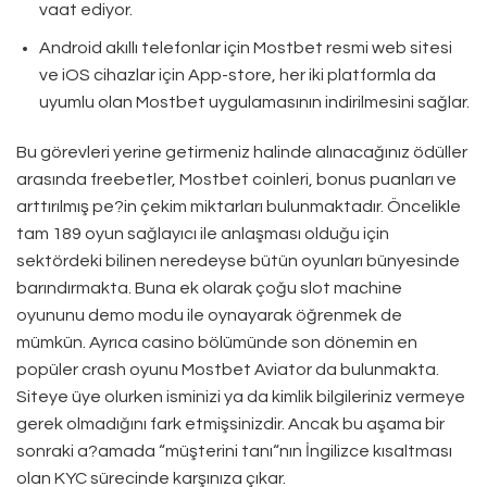
vaat ediyor.
Android akıllı telefonlar için Mostbet resmi web sitesi
ve iOS cihazlar için App-store, her iki platformla da
uyumlu olan Mostbet uygulamasının indirilmesini sağlar.
Bu görevleri yerine getirmeniz halinde alınacağınız ödüller
arasında freebetler, Mostbet coinleri, bonus puanları ve
arttırılmış pe?in çekim miktarları bulunmaktadır. Öncelikle
tam 189 oyun sağlayıcı ile anlaşması olduğu için
sektördeki bilinen neredeyse bütün oyunları bünyesinde
barındırmakta. Buna ek olarak çoğu slot machine
oyununu demo modu ile oynayarak öğrenmek de
mümkün. Ayrıca casino bölümünde son dönemin en
popüler crash oyunu Mostbet Aviator da bulunmakta.
Siteye üye olurken isminizi ya da kimlik bilgileriniz vermeye
gerek olmadığını fark etmişsinizdir. Ancak bu aşama bir
sonraki a?amada “müşterini tanı“nın İngilizce kısaltması
olan KYC sürecinde karşınıza çıkar.