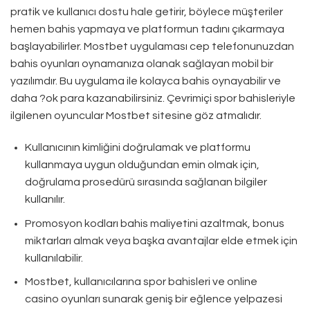
pratik ve kullanıcı dostu hale getirir, böylece müşteriler
hemen bahis yapmaya ve platformun tadını çıkarmaya
başlayabilirler. Mostbet uygulaması cep telefonunuzdan
bahis oyunları oynamanıza olanak sağlayan mobil bir
yazılımdır. Bu uygulama ile kolayca bahis oynayabilir ve
daha ?ok para kazanabilirsiniz. Çevrimiçi spor bahisleriyle
ilgilenen oyuncular Mostbet sitesine göz atmalıdır.
Kullanıcının kimliğini doğrulamak ve platformu
kullanmaya uygun olduğundan emin olmak için,
doğrulama prosedürü sırasında sağlanan bilgiler
kullanılır.
Promosyon kodları bahis maliyetini azaltmak, bonus
miktarları almak veya başka avantajlar elde etmek için
kullanılabilir.
Mostbet, kullanıcılarına spor bahisleri ve online
casino oyunları sunarak geniş bir eğlence yelpazesi