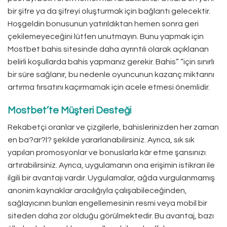
bir şifre ya da şifreyi oluşturmak için bağlantı gelecektir.
Hoşgeldin bonusunun yatırıldıktan hemen sonra geri
çekilemeyeceğini lütfen unutmayın. Bunu yapmak için
Mostbet bahis sitesinde daha ayrıntılı olarak açıklanan
belirli koşullarda bahis yapmanız gerekir. Bahis” “için sınırlı
bir süre sağlanır, bu nedenle oyuncunun kazanç miktarını
artırma fırsatını kaçırmamak için acele etmesi önemlidir.
Mostbet’te Müşteri Desteği
Rekabetçi oranlar ve çizgilerle, bahislerinizden her zaman
en ba?ar?l? şekilde yararlanabilirsiniz. Ayrıca, sık sık
yapılan promosyonlar ve bonuslarla kâr etme şansınızı
artırabilirsiniz. Ayrıca, uygulamanın ona erişimin istikrarı ile
ilgili bir avantajı vardır. Uygulamalar, ağda vurgulanmamış
anonim kaynaklar aracılığıyla çalışabileceğinden,
sağlayıcının bunları engellemesinin resmi veya mobil bir
siteden daha zor olduğu görülmektedir. Bu avantaj, bazı