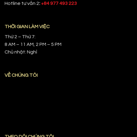
Hotline tư vấn 2
:
+84 977 493 223
THỜI GIAN LÀM VIỆC
Thứ 2 – Thứ 7:
8 AM – 11 AM, 2 PM – 5 PM
Chủ nhật: Nghỉ
VỀ CHÚNG TÔI
THEO DÕI CHÚNG TÔI