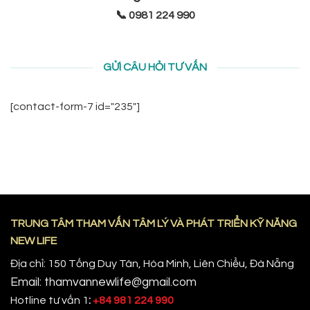
📞 0981 224 990
GỬI CÂU HỎI TƯ VẤN
[contact-form-7 id="235"]
TRUNG TÂM THAM VẤN TÂM LÝ VÀ PHÁT TRIỂN KỸ NĂNG
NEW LIFE
Địa chỉ: 150 Tống Duy Tân, Hòa Minh, Liên Chiểu, Đà Nẵng
Email: thamvannewlife@gmail.com
Hotline tư vấn 1
:
+84 981 224 990