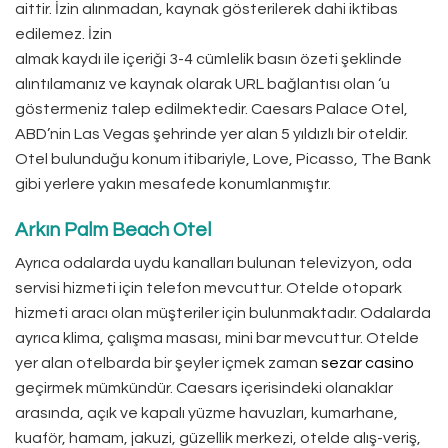
aittir. İzin alınmadan, kaynak gösterilerek dahi iktibas
edilemez. İzin
almak kaydı ile içeriği 3-4 cümlelik basın özeti şeklinde
alıntılamanız ve kaynak olarak URL bağlantısı olan ‘u
göstermeniz talep edilmektedir. Caesars Palace Otel,
ABD’nin Las Vegas şehrinde yer alan 5 yıldızlı bir oteldir.
Otel bulunduğu konum itibariyle, Love, Picasso, The Bank
gibi yerlere yakın mesafede konumlanmıştır.
Arkın Palm Beach Otel
Ayrıca odalarda uydu kanalları bulunan televizyon, oda
servisi hizmeti için telefon mevcuttur. Otelde otopark
hizmeti aracı olan müşteriler için bulunmaktadır. Odalarda
ayrıca klima, çalışma masası, mini bar mevcuttur. Otelde
yer alan otelbarda bir şeyler içmek zaman
sezar casino
geçirmek mümkündür. Caesars içerisindeki olanaklar
arasında, açık ve kapalı yüzme havuzları, kumarhane,
kuaför, hamam, jakuzi, güzellik merkezi, otelde alış-veriş,