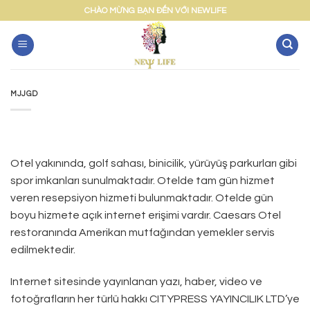
Skip
CHÀO MỪNG BẠN ĐẾN VỚI NEWLIFE
to
content
MJJGD
Otel yakınında, golf sahası, binicilik, yürüyüş parkurları gibi
spor imkanları sunulmaktadır. Otelde tam gün hizmet
veren resepsiyon hizmeti bulunmaktadır. Otelde gün
boyu hizmete açık internet erişimi vardır. Caesars Otel
restoranında Amerikan mutfağından yemekler servis
edilmektedir.
Internet sitesinde yayınlanan yazı, haber, video ve
fotoğrafların her türlü hakkı CITYPRESS YAYINCILIK LTD’ye