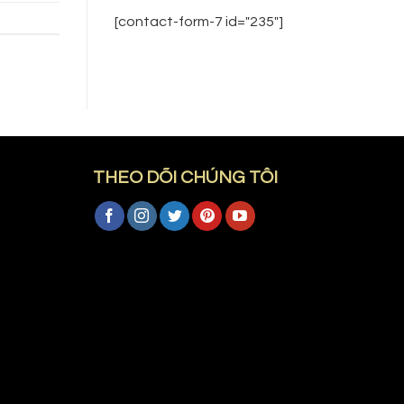
[contact-form-7 id="235"]
THEO DÕI CHÚNG TÔI