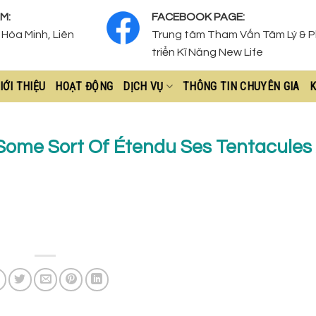
M:
FACEBOOK PAGE:
Hòa Minh, Liên
Trung tâm Tham Vấn Tâm Lý & 
triển Kĩ Năng New Life
IỚI THIỆU
HOẠT ĐỘNG
DỊCH VỤ
THÔNG TIN CHUYÊN GIA
K
 Some Sort Of Étendu Ses Tentacules