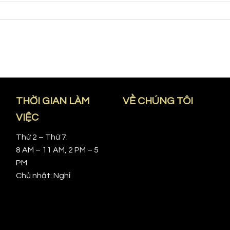
THỜI GIAN LÀM
VỀ CHÚNG TÔI
VIỆC
Thứ 2 – Thứ 7:
8 AM – 11 AM, 2 PM – 5
PM
Chủ nhật: Nghỉ