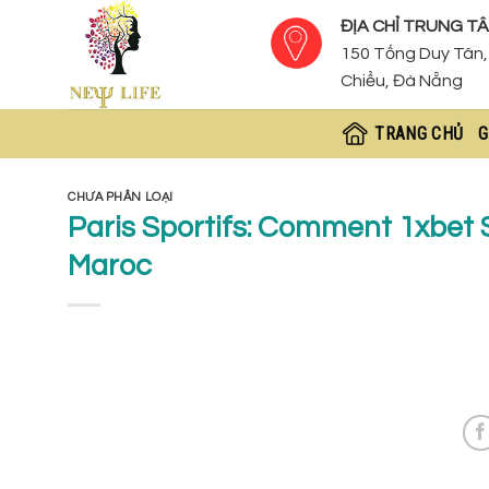
Skip
ĐỊA CHỈ TRUNG TÂ
to
150 Tống Duy Tân, 
content
Chiểu, Đà Nẵng
TRANG CHỦ
G
CHƯA PHÂN LOẠI
Paris Sportifs: Comment 1xbet
Maroc