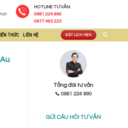
HOTLINE TƯ VẤN:
Phát
0981 224 990
0977 493 223
IẾN THỨC
LIÊN HỆ
ĐẶT LỊCH HẸN
 Au
Tổng đài tư vấn
📞 0981 224 990
GỬI CÂU HỎI TƯ VẤN