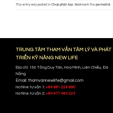
This entry was posted in
Chưa phân loại
. Bookmark the
permalink
.
TRUNG TÂM THAM VẤN TÂM LÝ VÀ PHÁT
TRIỂN KỸ NĂNG NEW LIFE
Địa chỉ: 150 Tống Duy Tân, Hòa Minh, Liên Chiểu, Đà
Nẵng
Email: thamvannewlife@gmail.com
Hotline tư vấn 1
:
+84 981 224 990
Hotline tư vấn 2
:
+84 977 493 223