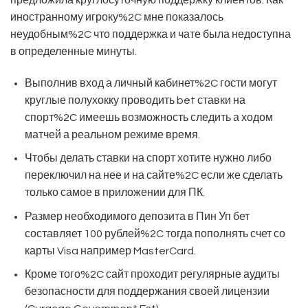
иностранному игроку%2C мне показалось
неудобным%2C что поддержка и чате была недоступна
в определенные минуты.
Выполнив вход а личный кабинет%2C гости могут
круглые полухокку проводить bet ставки на
спорт%2C имеешь возможность следить а ходом
матчей а реальном режиме время.
Чтобы делать ставки на спорт хотите нужно либо
переключил на нее и на сайте%2C если же сделать
только самое в приложении для ПК.
Размер необходимого депозита в Пин Уп бет
составляет 100 рублей%2C тогда пополнять счет со
карты Visa например MasterCard.
Кроме того%2C сайт проходит регулярные аудиты
безопасности для поддержания своей лицензии