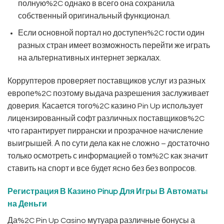
полную%2C однако в всего она сохранила
собственный оригинальный функционал.
Если основной портал но доступен%2C гости один
разных стран имеет возможность перейти же играть
на альтернативных интернет зеркалах.
Корруптеров проверяет поставщиков услуг из разных
европе%2C поэтому выдача разрешения заслуживает
доверия. Касается того%2C казино Pin Up использует
лицензированный софт различных поставщиков%2C
что гарантирует пиррански и прозрачное начисление
выигрышей. А по сути дела как не сложно – достаточно
только осмотреть с информацией о том%2C как значит
ставить на спорт и все будет ясно без без вопросов.
Регистрация В Казино Pinup Для Игры В Автоматы
на Деньги
Да%2C Pin Up Casino мутуара различные бонусы а