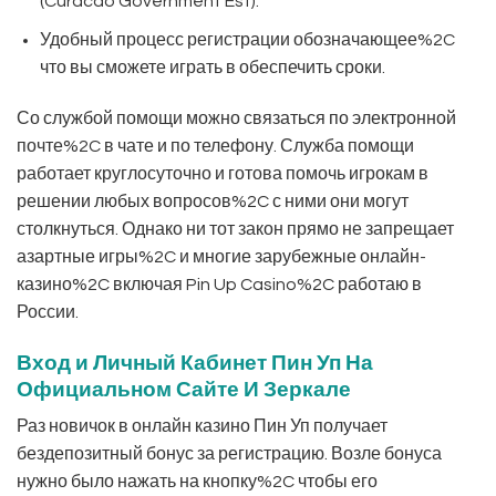
(Curacao Government Est).
Удобный процесс регистрации обозначающее%2C
что вы сможете играть в обеспечить сроки.
Со службой помощи можно связаться по электронной
почте%2C в чате и по телефону. Служба помощи
работает круглосуточно и готова помочь игрокам в
решении любых вопросов%2C с ними они могут
столкнуться. Однако ни тот закон прямо не запрещает
азартные игры%2C и многие зарубежные онлайн-
казино%2C включая Pin Up Casino%2C работаю в
России.
Вход и Личный Кабинет Пин Уп На
Официальном Сайте И Зеркале
Раз новичок в онлайн казино Пин Уп получает
бездепозитный бонус за регистрацию. Возле бонуса
нужно было нажать на кнопку%2C чтобы его