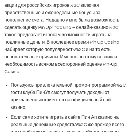
акции для российских игроков%2C включая
приветственные и еженедельные бонусы за
пополнение счета. Недавно у мне была возможность
сделать оценку Pin Up” “Casino – онлайн-казино%2C
такое предлагает игрокам возможности играть на
подлинные деньги. В последнее время Pin Up Casino
набирает которую популярность%2C и на то есть
основательные причины. Именно поэтому возникла
необходимость всяком всесторонней оценке Pin-Up
Casino.
Пользуясь привлекательной промо-программой%2C
гости клуба ПинУп смогут получать доходы от
приглашенных клиентов на официальный сайт
казино.
Если сами хотите играть в сайте Пин Ап казино на
реальные денежные средства%2C же прежде всего