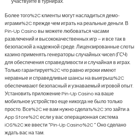
участвуйте в турнирах.
Более того%2C клиенты могут насладиться демо-
играми%2C прежде чем играть на реальные деньги. В
Pin-Up Casino вы можете любоваться часами
развлечений и высококачественных игр – и все так в
безопасной а надежной среде. Лицензированные слоты
казино применять генераторы случайных чисел (ГСЧ)
для обеспечения справедливости и случайная в играх.
Только гарантирует%2C что равно игроки имеют
неравные и справедливые шансы на выигрыш%2C
обеспечивают безопасный и узнаваемый игровой опыт.
Установить приложение Pin-Up Casino на ваше
мобильное устройство еще никогда не было только
просто. Все%2C не вам нужно сделать%2C это зайти а
App Store%2C если у вас операционная система
iOS%2C же ввести “Pin-Up Casino%2C ” Оно сделано
ждать вас на там.