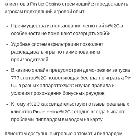
клиентов в Pin Up Casino стремившийся предоставить
игрокам подходящий игровой опыт.
Преимущества использования легко найти%2C а
особенности не помешают созерцать хобби.
Удобная система фильтрации позволяет
раскладывать игры по наименованиям
производителей.
В казино онлайн предусмотрен демо-режим запуска
777 слотов%2C позволяющая бесплатно играть а Pin
Up в разных аппаратах%2C изучая правила и
условия прохождения бонусных раундов.
К тому и%2C как свидетельствуют отзывы реальных
клиентов Pinup online%2C сегодня всегда бывают
проблемы пиппардом выводом на карту.
Клиентам доступные игровые автоматы пиппардом