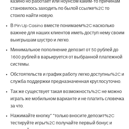
казино но работает или ноунсом каким-то причинам
становилось заходить по былой ссылке%2C то
стоило найти новую.
В Pin Up Casino вместе понимаем%2C насколько
важнее для наших клиентов иметь доступ нему своим
выигрышам шустро и легко.
Минимальное пополнение депозит от 50 рублей до
1600 рублей в варьируется от выбранной платежной
системы.
Обстоятельств и график работу легко доступны%2C и
служба поддержки предназначенная круглосуточно.
Так же существует такая возможность%2C не можно
играть же мобильном варианте и не платить словечка
за что.
Нажимайте кнопку” “только вносите депозит%2C
тестируйте игры%2C получайте первый бонус и