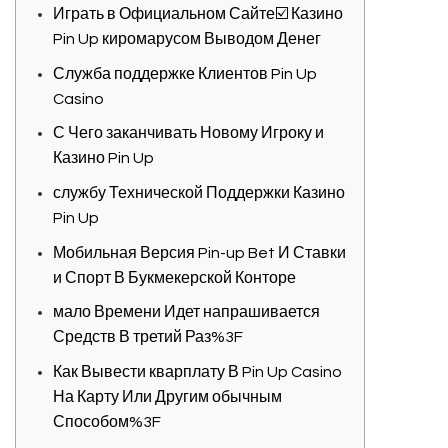
Играть в Официальном Сайте☑️ Казино
Pin Up киромарусом Выводом Денег
Служба поддержке Клиентов Pin Up
Casino
С Чего заканчивать Новому Игроку и
Казино Pin Up
службу Технической Поддержки Казино
Pin Up
Мобильная Версия Pin-up Bet И Ставки
и Спорт В Букмекерской Конторе
мало Времени Идет напрашивается
Средств В третий Раз%3F
Как Вывести кварплату В Pin Up Casino
На Карту Или Другим обычным
Способом%3F