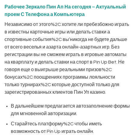
Рабочее Зеркало Пин Ап На сегодня – Актуальный
проем С Телефона а Компьютера
Независимо от этого%2C хотите ли пребезбожно играть
в известны карточные игры или делать ставки а
спортивные события%2C вы’никогда не будете дальше
от всего веселья и азарта онлайн-азартных игр. Без
регистрации вы не сможем играть в игровые автоматы
на кварплату и делать ставки на спорт в Pin Up Bet. Не
говоря еще о выигрыше реальными призов%2C
бонусах%2C поощрениях программы лояльности
только турнирах%2C которые доступной только для
зарегистрированных клиентов Пин Уп казино.
В дальнейшем предлагается автозаполнение формы
для мгновенной авторизации.
Старайтесь платформу%2C чтобы иметь
возможность от Pin Up играть онлайн.