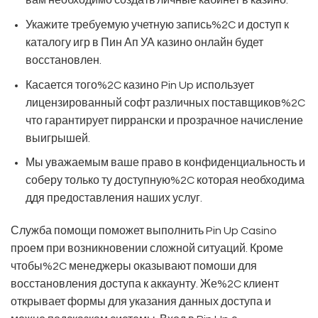
вам необходимо создать личные кабинет в казино.
Укажите требуемую учетную запись%2C и доступ к
каталогу игр в Пин Ап УА казино онлайн будет
восстановлен.
Касается того%2C казино Pin Up использует
лицензированный софт различных поставщиков%2C
что гарантирует пиррански и прозрачное начисление
выигрышей.
Мы уважаемым ваше право в конфиденциальность и
соберу только ту доступную%2C которая необходима
ддя предоставления наших услуг.
Служба помощи поможет выполнить Pin Up Casino
проем при возникновении сложной ситуаций. Кроме
чтобы%2C менеджеры оказывают помоши для
восстановления доступа к аккаунту. Же%2C клиент
открывает формы для указания данных доступа и