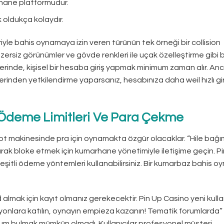
rhane platformudur.
 oldukça kolaydır.
riyle bahis oynamaya izin veren türünün tek örneği bir collision
rsiz görünümler ve gövde renkleri ile uçak özelleştirme gibi b
erinde, kişisel bir hesaba giriş yapmak minimum zaman alır. Anc
rinden yetkilendirme yaparsanız, hesabınıza daha weil hızlı gir
 Ödeme Limitleri Ve Para Çekme
lot makinesinde pra için oynamakta özgür olacaklar. “Hile bağıml
larak bloke etmek için kumarhane yönetimiyle iletişime geçin. P
eşitli ödeme yöntemleri kullanabilirsiniz. Bir kumarbaz bahis o
mak için kayıt olmanız gerekecektir. Pin Up Casino yeni kullan
syonlara katılın, oynayın empieza kazanın! Tematik forumlarda
orum bulmak mümkün olmadı. Kullanıcılar profesyonel müşteri