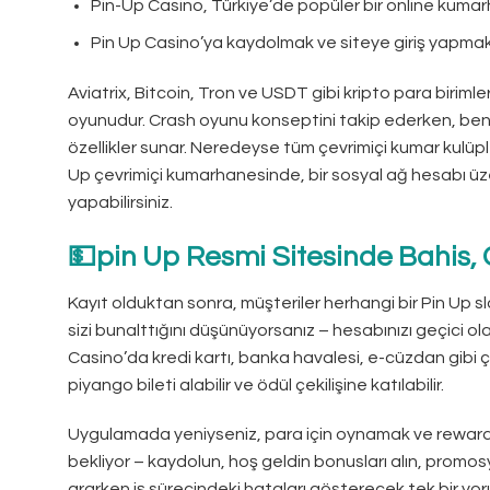
Pin-Up Casino, Türkiye’de popüler bir online kuma
Pin Up Casino’ya kaydolmak ve siteye giriş yapmak
Aviatrix, Bitcoin, Tron ve USDT gibi kripto para birimle
oyunudur. Crash oyunu konseptini takip ederken, benze
özellikler sunar. Neredeyse tüm çevrimiçi kumar kulüpl
Up çevrimiçi kumarhanesinde, bir sosyal ağ hesabı üze
yapabilirsiniz.
💵pin Up Resmi Sitesinde Bahis,
Kayıt olduktan sonra, müşteriler herhangi bir Pin Up s
sizi bunalttığını düşünüyorsanız – hesabınızı geçici o
Casino’da kredi kartı, banka havalesi, e-cüzdan gibi ç
piyango bileti alabilir ve ödül çekilişine katılabilir.
Uygulamada yeniyseniz, para için oynamak ve reward al
bekliyor – kaydolun, hoş geldin bonusları alın, promo
ararken iş sürecindeki hataları gösterecek tek bir y