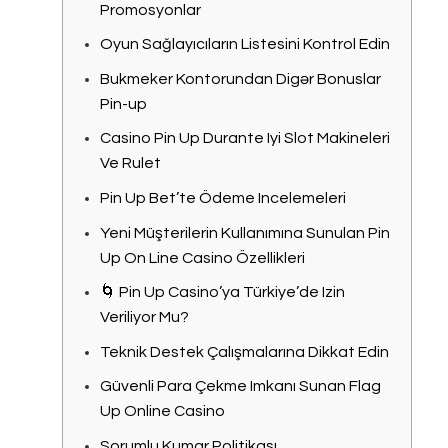
Promosyonlar
Oyun Sağlayıcıların Listesini Kontrol Edin
Bukmeker Kontorundan Digər Bonuslar
Pin-up
Casino Pin Up Durante Iyi Slot Makineleri
Ve Rulet
Pin Up Bet’te Ödeme Incelemeleri
Yeni Müşterilerin Kullanımına Sunulan Pin
Up On Line Casino Özellikleri
🌀 Pin Up Casino’ya Türkiye’de Izin
Veriliyor Mu?
Teknik Destek Çalışmalarına Dikkat Edin
Güvenli Para Çekme Imkanı Sunan Flag
Up Online Casino
Sorumlu Kumar Politikası