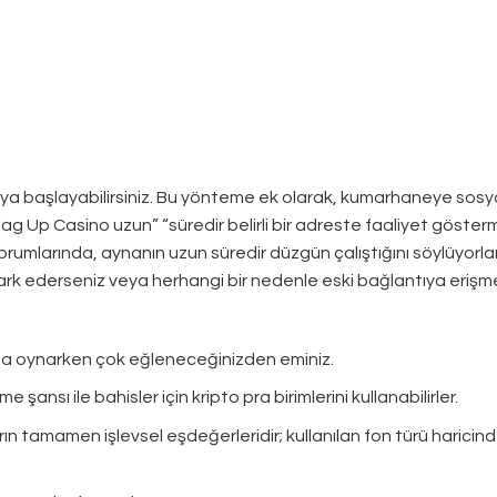
aya başlayabilirsiniz. Bu yönteme ek olarak, kumarhaneye sosy
 Flag Up Casino uzun” “süredir belirli bir adreste faaliyet göster
orumlarında, aynanın uzun süredir düzgün çalıştığını söylüyorlar
ark ederseniz veya herhangi bir nedenle eski bağlantıya erişm
 oynarken çok eğleneceğinizden eminiz.
nsı ile bahisler için kripto pra birimlerini kullanabilirler.
n tamamen işlevsel eşdeğerleridir; kullanılan fon türü haricin