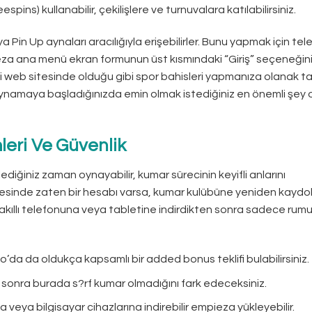
eespins) kullanabilir, çekilişlere ve turnuvalara katılabilirsiniz.
a Pin Up aynaları aracılığıyla erişebilirler. Bunu yapmak için tel
ieza ana menü ekran formunun üst kısmındaki “Giriş” seçeneğin
mi web sitesinde olduğu gibi spor bahisleri yapmanıza olanak t
 oynamaya başladığınızda emin olmak istediğiniz en önemli şey
eri Ve Güvenlik
iğiniz zaman oynayabilir, kumar sürecinin keyifli anlarını
nesinde zaten bir hesabı varsa, kumar kulübüne yeniden kaydo
akıllı telefonuna veya tabletine indirdikten sonra sadece rum
da da oldukça kapsamlı bir added bonus teklifi bulabilirsiniz.
 sonra burada s?rf kumar olmadığını fark edeceksiniz.
a veya bilgisayar cihazlarına indirebilir empieza yükleyebilir.