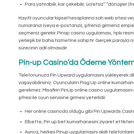
Para yatırabilir, kar çekebilir, ücretsiz” “dönüşler (fr
Kayıtlı oyuncular kişisel hesaplarına sah web sitesi vey
numaranızı (veya e-postanızı), şifrenizi girmeniz emp
seçmeniz gerekir. Pinap casino uygulaması, tıpkı res
yerleşik bir bahis hizmetine sahiptir. Gerçek parayla
sürecinin adil olmasıdır.
Pin-up Casino’da Ödeme Yönteml
Telefonunuza Pin Upward uygulamasını yükleyerek diled
yaşayabilirsiniz. Oyuncuların Flag Up online kumarha
gerekmez. Misafirin PinUp online casino uygulamasını 
şifresi ile oyun servisine girmesi yeterlidir.
Her online casinoda olduğu gibi Pin Upwards Casino’
Elbette, Pin up bet kumarhanesini ziyaret ettikten
Ayrıca, herkes Pinup uygulamasını akıllı telefonların