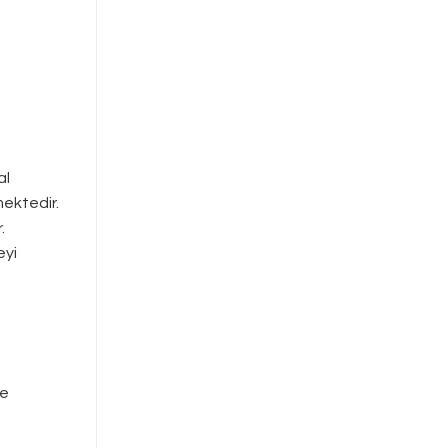
al
mektedir.
.
eyi
de