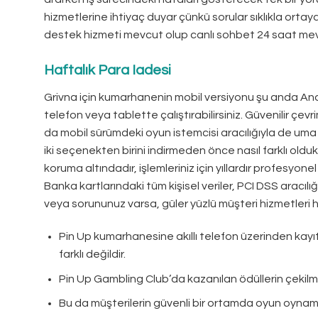
hizmetlerine ihtiyaç duyar çünkü sorular sıklıkla ortay
destek hizmeti mevcut olup canlı sohbet 24 saat me
Haftalık Para Iadesi
Grivna için kumarhanenin mobil versiyonu şu anda Andr
telefon veya tablette çalıştırabilirsiniz. Güvenilir çe
da mobil sürümdeki oyun istemcisi aracılığıyla de uma
iki seçenekten birini indirmeden önce nasıl farklı old
koruma altındadır, işlemleriniz için yıllardır profesyon
Banka kartlarındaki tüm kişisel veriler, PCI DSS aracılığı
veya sorununuz varsa, güler yüzlü müşteri hizmetleri h
Pin Up kumarhanesine akıllı telefon üzerinden kay
farklı değildir.
Pin Up Gambling Club’da kazanılan ödüllerin çekilme
Bu da müşterilerin güvenli bir ortamda oyun oynam