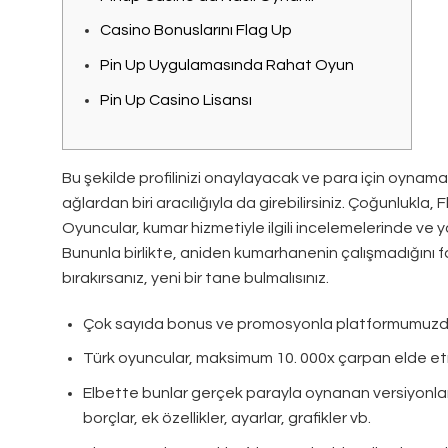
Casino Bonuslarını Flag Up
Pin Up Uygulamasında Rahat Oyun
Pin Up Casino Lisansı
Bu şekilde profilinizi onaylayacak ve para için oynam
ağlardan biri aracılığıyla da girebilirsiniz. Çoğunlukla,
Oyuncular, kumar hizmetiyle ilgili incelemelerinde ve y
Bununla birlikte, aniden kumarhanenin çalışmadığını f
bırakırsanız, yeni bir tane bulmalısınız.
Çok sayıda bonus ve promosyonla platformumuzda
Türk oyuncular, maksimum 10. 000x çarpan elde etme şa
Elbette bunlar gerçek parayla oynanan versiyonları
borçlar, ek özellikler, ayarlar, grafikler vb.