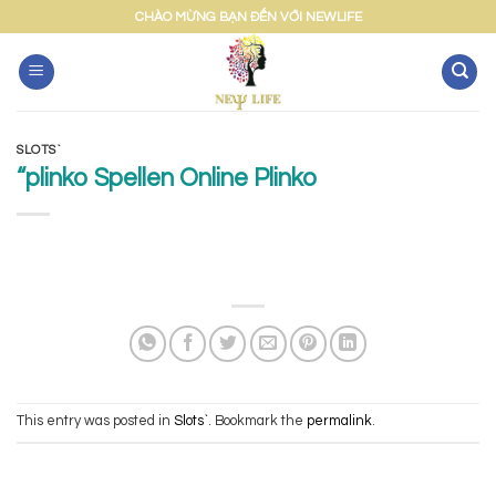
Skip
CHÀO MỪNG BẠN ĐẾN VỚI NEWLIFE
to
content
SLOTS`
“plinko Spellen Online Plinko
This entry was posted in
Slots`
. Bookmark the
permalink
.