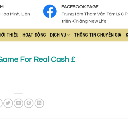
M:
FACEBOOK PAGE:
Hòa Minh, Liên
Trung tâm Tham Vấn Tâm Lý & 
triển Kĩ Năng New Life
IỚI THIỆU
HOẠT ĐỘNG
DỊCH VỤ
THÔNG TIN CHUYÊN GIA
K
 Game For Real Cash £