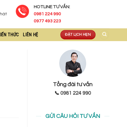
HOTLINE TƯ VẤN:
Phát
0981 224 990
0977 493 223
IẾN THỨC
LIÊN HỆ
ĐẶT LỊCH HẸN
Tổng đài tư vấn
📞 0981 224 990
GỬI CÂU HỎI TƯ VẤN