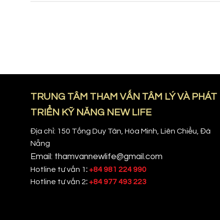
TRUNG TÂM THAM VẤN TÂM LÝ VÀ PHÁT
TRIỂN KỸ NĂNG NEW LIFE
Địa chỉ: 150 Tống Duy Tân, Hòa Minh, Liên Chiểu, Đà
Nẵng
Email: thamvannewlife@gmail.com
Hotline tư vấn 1
:
+84 981 224 990
Hotline tư vấn 2
:
+84 977 493 223