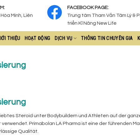
M:
FACEBOOK PAGE:
Hòa Minh, Liên
Trung tâm Tham Vấn Tâm Lý & 
triển Kĩ Năng New Life
IỚI THIỆU
HOẠT ĐỘNG
DỊCH VỤ
THÔNG TIN CHUYÊN GIA
K
sierung
sierung
liebtes Steroid unter Bodybuildern und Athleten auf der ganz
t verwendet. Primabolan LA Pharma ist eine der führenden Ma
lässige Qualität.