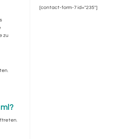
[contact-form-7 id="235"]
s
e
e zu
ten.
1ml?
ftreten.