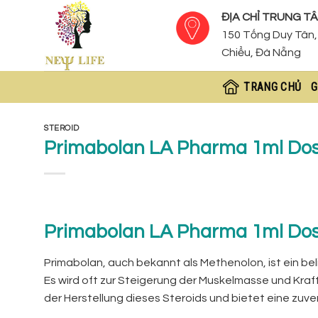
Skip
ĐỊA CHỈ TRUNG TÂ
to
150 Tống Duy Tân, 
content
Chiểu, Đà Nẵng
TRANG CHỦ
G
STEROID
Primabolan LA Pharma 1ml Do
Primabolan LA Pharma 1ml Do
Primabolan, auch bekannt als Methenolon, ist ein be
Es wird oft zur Steigerung der Muskelmasse und Kraf
der Herstellung dieses Steroids und bietet eine zuver