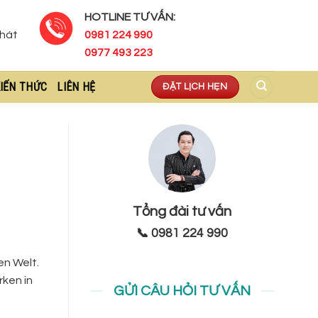
HOTLINE TƯ VẤN:
Phát
0981 224 990
0977 493 223
IẾN THỨC
LIÊN HỆ
ĐẶT LỊCH HẸN
Tổng đài tư vấn
📞 0981 224 990
en Welt.
rken in
GỬI CÂU HỎI TƯ VẤN