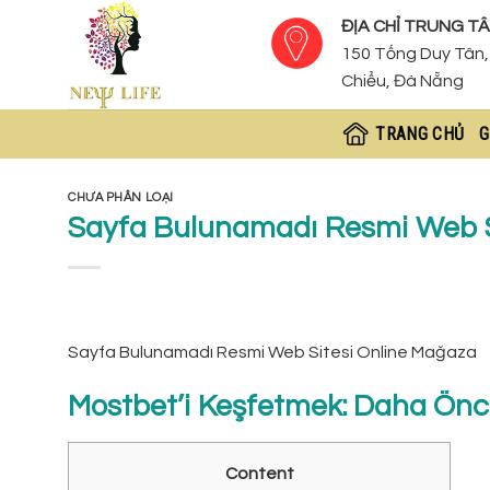
Skip
ĐỊA CHỈ TRUNG TÂ
to
150 Tống Duy Tân, 
content
Chiểu, Đà Nẵng
TRANG CHỦ
G
CHƯA PHÂN LOẠI
Sayfa Bulunamadı Resmi Web S
Sayfa Bulunamadı Resmi Web Sitesi Online Mağaza
Mostbet’i Keşfetmek: Daha Önc
Content