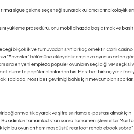
tırma sigue çekme seçeneği sunarak kullanıcılarına kolaylık 
sını yükleme prosedürü, onu mobil cihazda başlatmak ve basit
ceği birçok ik ve turnuvadan s?rf birkaç örnektir. Canlı casino
arınızı “Favoriler” bölümüne ekleyebilir empieza oyunun adına g
anı sıra en yeni empieza popüler oyunların seçildiği VIP seçkisi v
t durante popüler olanlardan biri. Mostbet birkaç yıldır faali
i tabloda, Most bet çevrimiçi bahis için mevcut olan sporları, l
r bağlantıya tıklayarak ve şifre sıfırlama e-postası almak için
ekir. Bu adımları tamamladıktan sonra tamamen işlevsel bir Most
tlık için bu oyunları hem masaüstü rearfoot rehab ebook sobre”