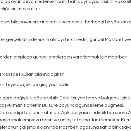
ya da oyun devam ederken canlı bahis oynayabilirsiniz. Bu özell
nliği için mevcuttur.
asını bilgisayarınıza indirebilir ve mevcut herhangi bir yönteml
r gerçek afin de riskini almayı tercih edin, güncel Mostbet we
iklerden empieza güncellemelerden yararlanmak için Mostbet
Mostbet kullanıcılarına açıktır.
iteye bu şekilde giriş yapılabilir.
re değişiklik gösterebilir. Belirli bir yöntem ve bölgeniz için 
başvurmanız önerilir. Bu süre boyunca güncelleme düğmesi,
ülendiği tablonun altında. Apk dosyasını indirdikten sonra 
latmak empieza basit ve anlaşılır talimatları izlemektir. Kur
telefonun çalışma ekranında Mostbet logosuna sahip bir kısayo