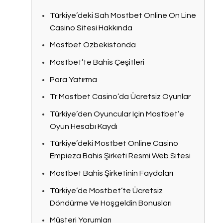
Türkiye’deki Sah Mostbet Online On Line
Casino Sitesi Hakkında
Mostbet Ozbekistonda
Mostbet’te Bahis Çeşitleri
Para Yatırma
Tr Mostbet Casino’da Ücretsiz Oyunlar
Türkiye’den Oyuncular Için Mostbet’e
Oyun Hesabı Kaydı
Türkiye’deki Mostbet Online Casino
Empieza Bahis Şirketi Resmi Web Sitesi
Mostbet Bahis Şirketinin Faydaları
Türkiye’de Mostbet’te Ücretsiz
Döndürme Ve Hoşgeldin Bonusları
Müşteri Yorumları