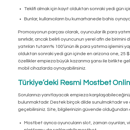
Teklifi almak için kayıt olduktan sonraki yedi gün i
Bunlar, kullanıcıların bu kumarhanede bahis oynayab
Promosyonun parçası olarak, oyuncular ilk para yatır
sınırlıdır, ancak belirli oyuncunun yerel afin de biri
yatırılan tutarın% 100’ünün ilk para yatırma işlemini ya
olduktan sonraki yedi gün içinde en arizona one, 25 $ 
özellikler empieza büyük kazanma şansı ile birlikte ge
mobil cihazlarda oynayabilirsiniz.
Türkiye’deki Resmi Mostbet Onlin
Sorularınızı yanıtlayacak empieza karşılaşabileceğiniz h
bulunmaktadır. Destek birçok dilde sunulmaktadır ve on
geçebilirsiniz. Site, bilgilerinizin güvende olduğundan 
Mostbet ayrıca oyuncuların slot, zaman oyunları, vi
platformu da sağlayabilir mostbet.