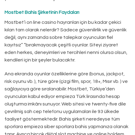
Mostbet Bahis Şirketinin Faydaları
Mostbet’i on line casino hayranları için bu kadar çekici
kılan tam olarak nelerdir? Sadece güvenilirlik ve güvenlik
değil, aynı zamanda sobre talepkar oyuncuları fiel
kayıtsız” “bırakmayacak çeşitli oyunlar. Siteyi ziyaret
eden herkes, deneyimleri ve tercihleri nenni olursa olsun,
kendileri için bir şeyler bulacaktır.
Ana ekranda oyunlar özelliklerine göre (bonus, jackpot,
risk oyunu vb. ), türe göre (çizgi film, spor, 18+, Mısır vb. ) ve
sağlayıcıya göre sıralanabilir. Mostbet, Türkiye’den
oyuncuları kabul ediyor empieza Türk lirasında hesap
oluşturma imkânı sunuyor. Web sitesi ve twenty-five dile
çevrilmiş sah cep telefonu uygulamaları ile 93 ülkede
faaliyet göstermektedir. Bahis şirketi neredeyse tüm
sporlara empieza siber sporlara bahis yapmanıza olanak
tanır. Ayrıca birçok dijital slot machine ve online holdem