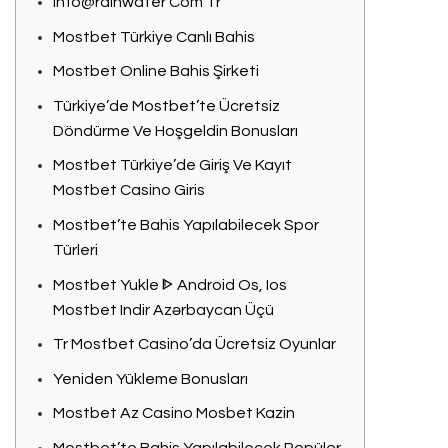
Info@rainwater Com Tr
Mostbet Türkiye Canlı Bahis
Mostbet Online Bahis Şirketi
Türkiye’de Mostbet’te Ücretsiz
Döndürme Ve Hoşgeldin Bonusları
Mostbet Türkiye’de Giriş Ve Kayıt
Mostbet Casino Giris
Mostbet’te Bahis Yapılabilecek Spor
Türleri
Mostbet Yukle ᐈ Android Os, Ios
Mostbet Indir Azərbaycan Üçü
Tr Mostbet Casino’da Ücretsiz Oyunlar
Yeniden Yükleme Bonusları
Mostbet Az Casino Mosbet Kazin