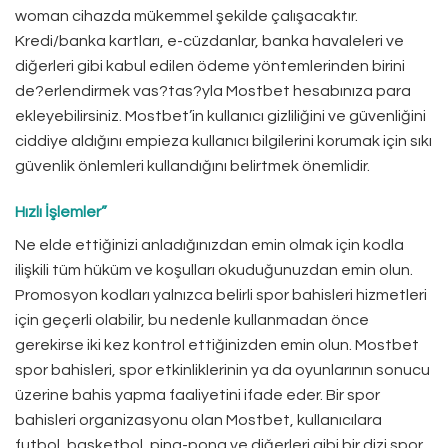
woman cihazda mükemmel şekilde çalışacaktır.
Kredi/banka kartları, e-cüzdanlar, banka havaleleri ve
diğerleri gibi kabul edilen ödeme yöntemlerinden birini
de?erlendirmek vas?tas?yla Mostbet hesabınıza para
ekleyebilirsiniz. Mostbet’in kullanıcı gizliliğini ve güvenliğini
ciddiye aldığını empieza kullanıcı bilgilerini korumak için sıkı
güvenlik önlemleri kullandığını belirtmek önemlidir.
Hızlı İşlemler”
Ne elde ettiğinizi anladığınızdan emin olmak için kodla
ilişkili tüm hüküm ve koşulları okuduğunuzdan emin olun.
Promosyon kodları yalnızca belirli spor bahisleri hizmetleri
için geçerli olabilir, bu nedenle kullanmadan önce
gerekirse iki kez kontrol ettiğinizden emin olun. Mostbet
spor bahisleri, spor etkinliklerinin ya da oyunlarının sonucu
üzerine bahis yapma faaliyetini ifade eder. Bir spor
bahisleri organizasyonu olan Mostbet, kullanıcılara
futbol, basketbol, ping-pong ve diğerleri gibi bir dizi spor