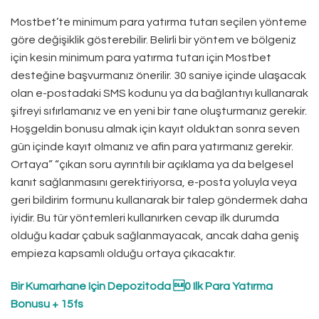
Mostbet’te minimum para yatırma tutarı seçilen yönteme
göre değişiklik gösterebilir. Belirli bir yöntem ve bölgeniz
için kesin minimum para yatırma tutarı için Mostbet
desteğine başvurmanız önerilir. 30 saniye içinde ulaşacak
olan e-postadaki SMS kodunu ya da bağlantıyı kullanarak
şifreyi sıfırlamanız ve en yeni bir tane oluşturmanız gerekir.
Hoşgeldin bonusu almak için kayıt olduktan sonra seven
gün içinde kayıt olmanız ve afin para yatırmanız gerekir.
Ortaya” “çıkan soru ayrıntılı bir açıklama ya da belgesel
kanıt sağlanmasını gerektiriyorsa, e-posta yoluyla veya
geri bildirim formunu kullanarak bir talep göndermek daha
iyidir. Bu tür yöntemleri kullanırken cevap ilk durumda
olduğu kadar çabuk sağlanmayacak, ancak daha geniş
empieza kapsamlı olduğu ortaya çıkacaktır.
Bir Kumarhane Için Depozitoda 0 Ilk Para Yatırma
Bonusu + 15fs