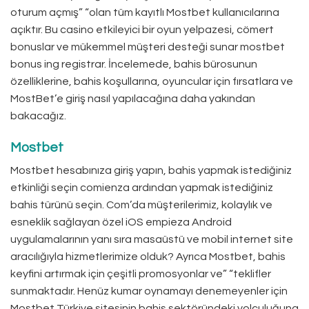
oturum açmış” “olan tüm kayıtlı Mostbet kullanıcılarına
açıktır. Bu casino etkileyici bir oyun yelpazesi, cömert
bonuslar ve mükemmel müşteri desteği sunar mostbet
bonus ing registrar. İncelemede, bahis bürosunun
özelliklerine, bahis koşullarına, oyuncular için fırsatlara ve
MostBet’e giriş nasıl yapılacağına daha yakından
bakacağız.
Mostbet
Mostbet hesabınıza giriş yapın, bahis yapmak istediğiniz
etkinliği seçin comienza ardından yapmak istediğiniz
bahis türünü seçin. Com’da müşterilerimiz, kolaylık ve
esneklik sağlayan özel iOS empieza Android
uygulamalarının yanı sıra masaüstü ve mobil internet site
aracılığıyla hizmetlerimize olduk? Ayrıca Mostbet, bahis
keyfini artırmak için çeşitli promosyonlar ve” “teklifler
sunmaktadır. Henüz kumar oynamayı denemeyenler için
Mostbet Türkiye sitesinin bahis sektöründeki yolculuğuna