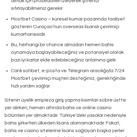
almak için prosedürleri izleyerek şifrenizi
sıfırlayabilmeniz gerekir.
Mostbet Casino – küresel kumar pazarında faaliyet
gösteren Curaçao’nun overseas lisanslı çevrimiçi
kumarhanesidir.
Bu, herhangi bir chance almadan hemen bahis
oynamaya başlayabileceğiniz ve potansiyel olarak
bazı iyi karlar elde edebileceğiniz anlamına gelir.
Canlı sohbet, e-posta ve Telegram aracılığıyla 7/24
Mostbet çevrimiçi müşteri desteğimiz, gerektiğinde
hızlı yardım sağlar.
Sitenin üyelik empieza giriş yapma kısımları sobre üstte
yer alırken, hemen altında bahis ve online casino
bölümleri yer almaktadır. Türkiye’deki yasalar nedeniyle
bahis şirketleri ülkeden lisans alamamaktadır. Fakat,
bahis ve casino sitelerine lisans sağlayan başka yerler