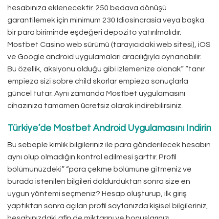
hesabınıza eklenecektir. 250 bedava dönüşü
garantilemek için minimum 230 Idiosincrasia veya başka
bir para biriminde eşdeğeri depozito yatırılmalıdır.
Mostbet Casino web sürümü (tarayıcıdaki web sitesi), iOS
ve Google android uygulamaları aracılığıyla oynanabilir.
Bu özellik, aksiyonu olduğu gibi izlemenize olanak” “tanır
empieza sizi sobre child skorlar empieza sonuçlarla
güncel tutar. Aynı zamanda Mostbet uygulamasını
cihazınıza tamamen ücretsiz olarak indirebilirsiniz.
Türkiye’de Mostbet Android Uygulamasını Indirin
Bu sebeple kimlik bilgileriniz ile para gönderilecek hesabın
aynı olup olmadığın kontrol edilmesi şarttır. Profil
bölümünüzdeki” “para çekme bölümüne gitmeniz ve
burada istenilen bilgileri doldurduktan sonra size en
uygun yöntemi seçmeniz? Hesap oluşturup, ilk giriş
yaptıktan sonra açılan profil sayfanızda kişisel bilgileriniz,
hesabınızdaki afin de miktarını ve bonuslarınızı