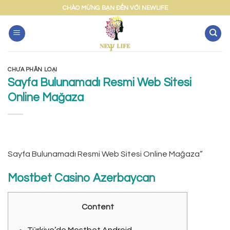
Skip
CHÀO MỪNG BẠN ĐẾN VỚI NEWLIFE
to
content
CHƯA PHÂN LOẠI
Sayfa Bulunamadı Resmi Web Sitesi
Online Mağaza
Sayfa Bulunamadı Resmi Web Sitesi Online Mağaza”
Mostbet Casino Azerbaycan
Content