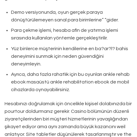
Demo versiyonunda, oyun gerçek paraya
dönüştürülemeyen sanal para birimlerine” “gider.
Para çekme işlemi, hesaba afin de yatırma işlemi
sırasında kullanılan yöntemle gerçekleştirilir.
Yüz binlerce müşterinin kendilerine en ba?ar?l? bahis
deneyimini sunmak için neden güvendiğini
deneyimleyin.
Ayrıca, daha fazla rahatlık için bu oyunları ankle rehab
ebook masaüstü ankle rehabilitation ebook de mobil
cihazlarda oynayabilirsiniz.
Hesabınızı doğrulamak için öncelikle kişisel dolabınızda bir
pourtour doldurmanız gerekir. Casino bölümünün düzenli
ziyaretçilerinden biri müşteri hizmetlerinin yavaşlığından
şikayet ediyor ama aynı zamanda büyük kazancını weil
anlatıyor. Site tabletler düşünülerek tasarlanmıştır ve the