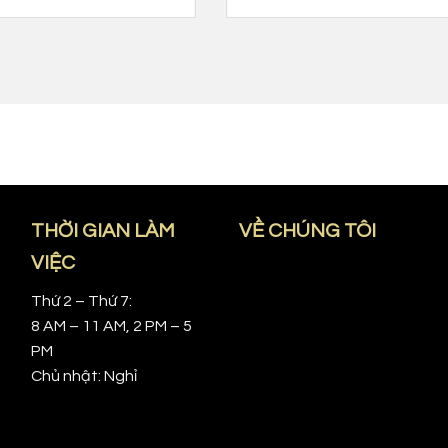
THỜI GIAN LÀM
VỀ CHÚNG TÔI
VIỆC
Thứ 2 – Thứ 7:
8 AM – 11 AM, 2 PM – 5
PM
Chủ nhật: Nghỉ