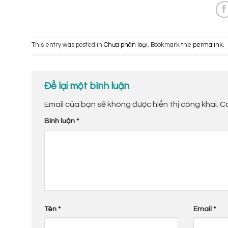
This entry was posted in
Chưa phân loại
. Bookmark the
permalink
.
Để lại một bình luận
Email của bạn sẽ không được hiển thị công khai.
C
Bình luận
*
Tên
*
Email
*