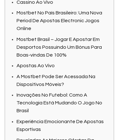
Cassino Ao Vivo
Mostbet No País Brasileiro: Uma Nova
Period De Apostas Electronic Jogos
Online
Mostbet Brasil – Jogar E Apostar Em
Desportos Possuindo Um Bónus Para
Boas-vindas De 100%
Apostas Ao Vivo
A Mostbet Pode Ser Acessada Na
Dispositivos Móveis?
Inovações No Futebol: Como A
Tecnologia Está Mudando O Jogo No
Brasil
Experiência Emocionante De Apostas
Esportivas