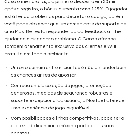
Caso o membro faça o primeiro depósito em 30 min,
após o registro, o bônus aumenta para 125%. O jogador
está tendo problemas para decretar o código, porém
você pode observar que um comediante do suporte de
uma MostBet está respondendo ao feedback at the
ajudando a disponer o problema. O Ganso oferece
também atendimento exclusivo aos clientes e Wi fi
gratuito em todo o ambiente.
Um erro comum entre iniciantes é não entender bem
as chances antes de apostar.
Com sua ampla seleção de jogos, promoções
generosas, medidas de segurança robustas e
suporte excepcional ao usuario, a Mostbet oferece
uma experiência de jogo inigualável.
Com posibilidades e linhas competitivas, pode ter a
certeza de licenciar o máximo partido das suas
apostas.