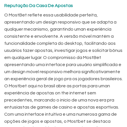
Reputação Da Casa De Apostas
O MostBet reflete essa usabilidade perfeita,
apresentando um design responsivo que se adapta a
qualquer mecanismo, garantindo uman experiência
consistente e envolvente. A versão móvel mantém a
funcionalidade completa do desktop, facilitando aos
usuários fazer apostas, investigar jogos e solicitar bônus
em qualquer lugar. O compromisso da MostBet
apresentando uma interface para usuário simplificada e
um design móvel responsivo melhora significativamente
an experiência geral de jogo pra os jogadores brasileiros.
O Mostbet aqui no brasil abre as portas para uman
experiência de apostas on the internet sem
precedentes, marcando o início de uma nova era pra
entusiastas de games de casino e apostas esportivas.
Com uma interface intuitiva e uma numerosa gama de
opções de jogos e apostas, o Mostbet se destaca