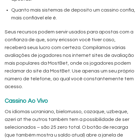
Quanto mais sistemas de deposito um cassino confia,
mais confiável ele é.
Seus recursos podem servir usados para apostas com a
confianza de que, sony ericsson você tiver caso,
receberá seus lucro com certeza. Compilamos várias
avaliações de jogadores nos internet sites de avaliação
mais populares da MostBet, onde os jogadores podem
reclamar do site da MostBet. Use apenas um seu próprio
número de telefone, ao qual você constantemente tem
acesso.
Cassino Ao Vivo
Os idiomas ucraniano, bielorrusso, cazaque, uzbeque,
azeri at the outros também tem a possibilidade de ser
selecionados – são 25 zero total. O botão de recarga
(que também mostra u saldo atual) abre a janela de