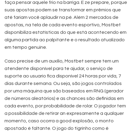
faça pensar aquele frio na barriga. E ze prepare, porque
suas apostas podem se transformar em prêmios que
até fariam você aplaudir na pé. Além 2 mercados de
apostas, na tela de cada evento esportivo, Mostbet
disponibiliza estatísticas do que está acontecendo em
alguma partida ao palpitante e o resultado atualizado
em tempo genuine.
Caso precise de um auxílio, Mostbet sempre tem um
atendente disponível para te ajudar, o serviço de
suporte ao usuario fica disponível 24 horas por vida, 7
dias durante semana. Ou seja, são jogos controlados
por uma máquina que são baseados em RNG (gerador
de números aleatórios) e as chances são definidas em
cada evento, por probabilidade de rolar. O jogador tem
a possibilidade de retirar an expresamente a qualquer
momento, caso ocorra a good explosão, o monto
apostado é faltante. O jogo do tigrinho como é