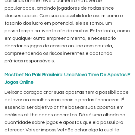
cassinos on-line teve o aumento notável de
popularidade, atraindo jogadores de todas since
classes sociais. Com sua acessibilidade assim como o
fascínio dos lucro em potencial, ele se tornou um
passatempo cativante afin de muitos. Entretanto, como
em qualquer outro empreendimento, é necessario
abordar os jogos de cassino on-line com cautela,
compreendendo os riscos inerentes e adotando
práticas responsáveis.
Mostbet No País Brasileiro: Uma Nova Time De Apostas E
Jogos Online
Deixar o coração criar suas apostas tem a possibilidade
de levar an escolhas irracionais e perdas financeiras. É
essencial ser objetivo at the basear suas apostas em
análises at the dados concretos. Dá só uma olhada na
quantidade sobre jogos e apostas que ela possui pra
oferecer. Vai ser impossível não achar algo la cual te