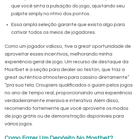
que você sinta a pulsação do jogo, ajustando seu
palpite simply no ritmo dos pontos.
Essa ampla seleção garante que exista algo para
cativar todos os meios de jogadores.
Como um jogador valioso, tive a great oportunidade de
aproveitar esses incentivos, melhorando minha
experiência geral de jogo. Um recurso de destaque da
Mostbet é a seção para dealer ao festón, que traz a
great autêntica atmosfera para cassino diretamente”
“pra sua tela. Croupiers qualificados o guiam pelos jogos
no ano de tempo real, proporcionando uma experiência
verdadeiramente imersiva e interativa. Além disso,
recomendo fortemente que você aproveite os modos
de jogo grátis ou de demonstração disponíveis para
vários jogos.
Como Fazer Um Depósito No Mostbet?