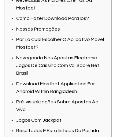
Reveladas As Maiores Ofertas Da
Mostbet
Como Fazer Download Para Ios?
Nossas Promoções
Por La Cual Escolher O Aplicativo Móvel
Mostbet?
Navegando Nas Apostas Electronic
Jogos De Cassino Com Vai Sobre Bet
Brasil
Download Mostbet Application For
Android Within Bangladesh
Pré-visualizações Sobre Apostas Ao
Vivo
Jogos Com Jackpot
Resultados E Estatísticas Da Partida