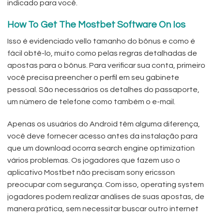
indicado para você.
How To Get The Mostbet Software On Ios
Isso é evidenciado vello tamanho do bônus e como é
fácil obtê-lo, muito como pelas regras detalhadas de
apostas para o bônus. Para verificar sua conta, primeiro
você precisa preencher o perfil em seu gabinete
pessoal. São necessários os detalhes do passaporte,
um número de telefone como também o e-mail.
Apenas os usuários do Android têm alguma diferença,
você deve fornecer acesso antes da instalação para
que um download ocorra search engine optimization
vários problemas. Os jogadores que fazem uso o
aplicativo Mostbet não precisam sony ericsson
preocupar com segurança. Com isso, operating system
jogadores podem realizar análises de suas apostas, de
manera prática, sem necessitar buscar outro internet