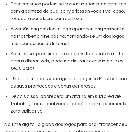
Seus recursos podem se tornar usados para apostas
com a certeza de que, sony ericsson você tiver caso,
receberá seus lucro com certeza.
A versão original desse jogo apareceu originalmente
na Mostbet online casino, tornando-se um dos jogos
mais conocidos da Internet.
Além disso, possuindo promoções frequentes at the
bónus disponíveis, pode maximizar intensamente os
seus lucros.
Uma das maiores vantagens de jogar no Mostbet são
as suas promoções e bônus generosos.
Depois disso, aparecerá um atalho em sua área de
trabalho, com u qual você poderá entrar rapidamente
zero aplicativo.
Na time digital, o globo dos jogos para azar transcendeu
operating-system limites dos estabelecimentos