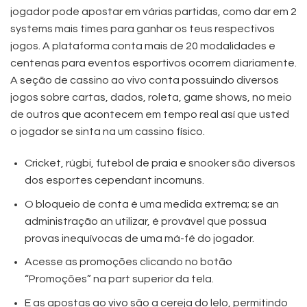
jogador pode apostar em várias partidas, como dar em 2
systems mais times para ganhar os teus respectivos
jogos. A plataforma conta mais de 20 modalidades e
centenas para eventos esportivos ocorrem diariamente.
A seção de cassino ao vivo conta possuindo diversos
jogos sobre cartas, dados, roleta, game shows, no meio
de outros que acontecem em tempo real así que usted
o jogador se sinta na um cassino físico.
Cricket, rúgbi, futebol de praia e snooker são diversos
dos esportes cependant incomuns.
O bloqueio de conta é uma medida extrema; se an
administração an utilizar, é provável que possua
provas inequívocas de uma má-fé do jogador.
Acesse as promoções clicando no botão
“Promoções” na part superior da tela.
E as apostas ao vivo são a cereja do lelo, permitindo