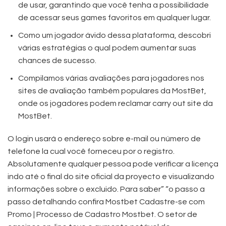
de usar, garantindo que você tenha a possibilidade
de acessar seus games favoritos em qualquer lugar.
Como um jogador ávido dessa plataforma, descobri
várias estratégias o qual podem aumentar suas
chances de sucesso.
Compilamos várias avaliações para jogadores nos
sites de avaliação também populares da MostBet,
onde os jogadores podem reclamar carry out site da
MostBet.
O login usará o endereço sobre e-mail ou número de
telefone la cual você forneceu por o registro.
Absolutamente qualquer pessoa pode verificar a licença
indo até o final do site oficial da proyecto e visualizando
informações sobre o excluido. Para saber” “o passo a
passo detalhando confira Mostbet Cadastre-se com
Promo | Processo de Cadastro Mostbet. O setor de