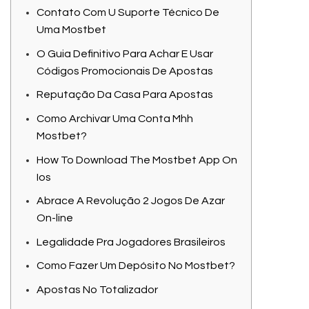
Contato Com U Suporte Técnico De
Uma Mostbet
O Guia Definitivo Para Achar E Usar
Códigos Promocionais De Apostas
Reputação Da Casa Para Apostas
Como Archivar Uma Conta Mhh
Mostbet?
How To Download The Mostbet App On
Ios
Abrace A Revolução 2 Jogos De Azar
On-line
Legalidade Pra Jogadores Brasileiros
Como Fazer Um Depósito No Mostbet?
Apostas No Totalizador