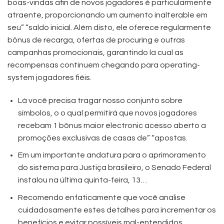
boas-vindas afin de novos jogadores é particularmente
atraente, proporcionando um aumento inalterable em
seu” “saldo inicial. Além disto, ele oferece regularmente
bônus de recarga, ofertas de procuring e outras
campanhas promocionais, garantindo la cual as
recompensas continuem chegando para operating-
system jogadores fiéis.
Lá você precisa tragar nosso conjunto sobre
símbolos, o o qual permitirá que novos jogadores
recebam 1 bônus maior electronic acesso aberto a
promoções exclusivas de casas de” “apostas.
Em um importante andatura para o aprimoramento
do sistema para Justiça brasileiro, o Senado Federal
instalou na última quinta-feira, 13…
Recomendo enfaticamente que você analise
cuidadosamente estes detalhes para incrementar os
benefícios e evitar possíveis mal-entendidos.