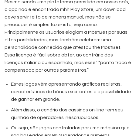
Mesmo sendo uma plataforma permitida em nosso país,
o app não é encontrado mhh Play Store, um download
deve servir feito de manera manual, mas não se
preocupe, é simples fazer isto, veja como.
Principalmente os usuários elogiam a MostBet por suas
altas posibilidades, mas também celebram uma
personalidade conhecida que atestou the MostBet.
Essa licença é fácil sobre obter, ao contrário das
licenças italiana ou espanhola, mas esse” “ponto fraco é
compensado por outros parâmetros.”
Estes jogos vêm apresentando gráficos realistas,
características de bónus excitantes e a possibilidade
de ganhar em grande.
Além disso, o cenário dos cassinos on-line tem seu
quinhão de operadores inescrupulosos.
Ou seja, são jogos controlados por uma máquina que
são baseados em RNG (gerador de números