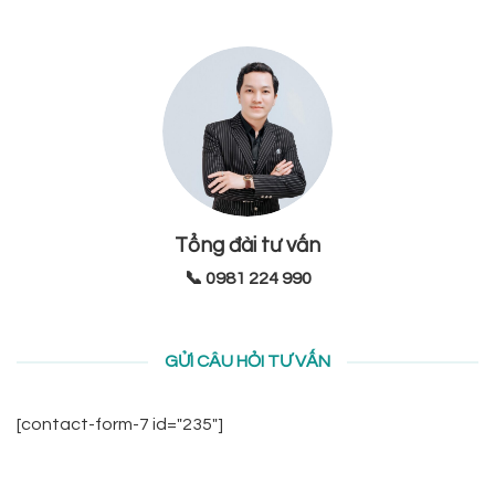
Tổng đài tư vấn
📞 0981 224 990
GỬI CÂU HỎI TƯ VẤN
[contact-form-7 id="235"]