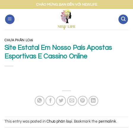
Skip
CHÀO MỪNG BẠN ĐẾN VỚI NEWLIFE
to
content
CHƯA PHÂN LOẠI
Site Estatal Em Nosso País Apostas
Esportivas E Cassino Online
This entry was posted in
Chưa phân loại
. Bookmark the
permalink
.