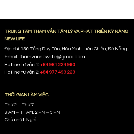
TRUNG TÂM THAM VẤN TÂM LÝ VÀ PHÁT TRIỂN KỸ NĂNG
NEW LIFE
Địa chỉ: 150 Tống Duy Tân, Hòa Minh, Liên Chiểu, Đà Nẵng
Email: thamvannewlife@gmail.com
Hotline tư vấn 1
:
+84 981 224 990
Hotline tư vấn 2
:
+84 977 493 223
THỜI GIAN LÀM VIỆC
Thứ 2 – Thứ 7:
8 AM – 11 AM, 2 PM – 5 PM
Chủ nhật: Nghỉ