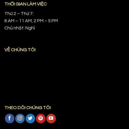
THỜI GIAN LÀM VIỆC
Thứ 2 – Thứ 7:
8 AM – 11 AM, 2 PM – 5 PM
Chủ nhật: Nghỉ
VỀ CHÚNG TÔI
THEO DÕI CHÚNG TÔI