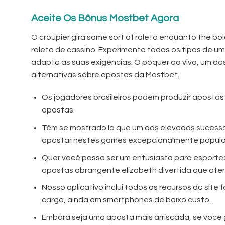
Aceite Os Bônus Mostbet Agora
O croupier gira some sort of roleta enquanto the bo
roleta de cassino. Experimente todos os tipos de um
adapta às suas exigências. O pôquer ao vivo, um do
alternativas sobre apostas da Mostbet.
Os jogadores brasileiros podem produzir apostas
apostas.
Têm se mostrado lo que um dos elevados sucessos 
apostar nestes games excepcionalmente popular
Quer você possa ser um entusiasta para esporte
apostas abrangente elizabeth divertida que aten
Nosso aplicativo inclui todos os recursos do s
carga, ainda em smartphones de baixo custo.
Embora seja uma aposta mais arriscada, se você