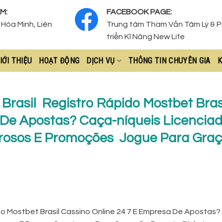
M:
FACEBOOK PAGE:
Hòa Minh, Liên
Trung tâm Tham Vấn Tâm Lý & 
triển Kĩ Năng New Life
IỚI THIỆU
HOẠT ĐỘNG
DỊCH VỤ
THÔNG TIN CHUYÊN GIA
K
Brasil ️ Registro Rápido Mostbet Bras
 De Apostas? Caça-níqueis Licenciad
osos E Promoções ️ Jogue Para Gra
pido Mostbet Brasil Cassino Online 24 7 E Empresa De Apostas