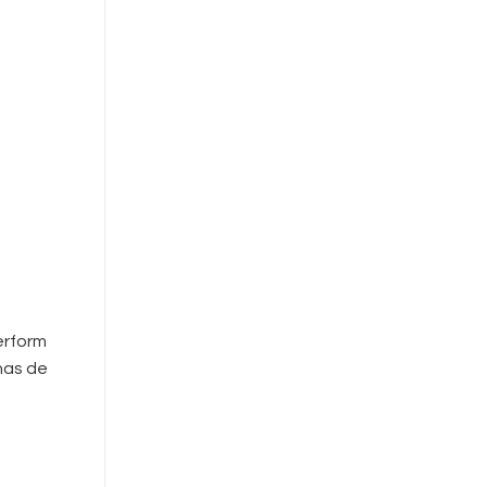
erform
has de