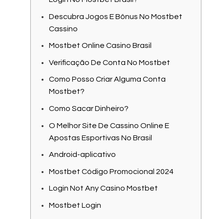
Descubra Jogos E Bônus No Mostbet
Cassino
Mostbet Online Casino Brasil
Verificação De Conta No Mostbet
Como Posso Criar Alguma Conta
Mostbet?
Como Sacar Dinheiro?
O Melhor Site De Cassino Online E
Apostas Esportivas No Brasil
Android-aplicativo
Mostbet Código Promocional 2024
Login Not Any Casino Mostbet
Mostbet Login