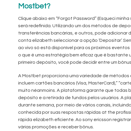
Mostbet?
Clique abaixo em “Forgot Password” (Esqueci minha s
será redefinida. Utilizando um dos métodos de depos
transferências bancárias, e outros, pode adicionar d
conta elizabeth seleccionar a opção ‘Depositar’. S
ao vivo só está disponível para os próximos evento
o que é uma estratégia bem eficaz que é bastante 
primeiro depósito, você pode decidir entre um bôn
A Mostbet proporciona uma variedade de métodos de
incluem cartões bancários (Visa, MasterCard),” “cartei
muito néanmoins. A plataforma garante que todas be
depósito e a retirada de fundos pelos usuários. A pl
durante semana, por meio de vários canais, incluindo
conhecida por suas respostas rápidas at the profis
rápida elizabeth eficiente. Ao sony ericsson registr
várias promoções e receber bônus.