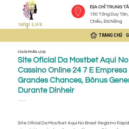
Skip
ĐỊA CHỈ TRUNG TÂ
to
150 Tống Duy Tân, 
content
Chiểu, Đà Nẵng
TRANG CHỦ
G
CHƯA PHÂN LOẠI
Site Oficial Da Mostbet Aqui No 
Cassino Online 24 7 E Empresa
Grandes Chances, Bônus Gener
Durante Dinheir
Site Oficial Da Mostbet Aqui No Brasil ️ Registro Rá