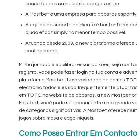
conceituadas na indústria de jogos online.
A Mostbet é uma empresa para apostas esportiva
A equipe de suporte ao cliente é bastante resp
ajuda eficaz simply no menor tempo possível.
Atuando desde 2009, a new plataforma oferece u
confiabilidade.
Minha jornada é equilibrar essas paixões, seja conta
registro, você pode fazer login na tua conta e adver
plataforma Mostbet. Uma variedade de games TOTO 
electronic todos eles são frequentemente atualizado
em TOTO no website de apostas, a new Mostbet ofe
Mostbet, você pode selecionar entre uma grande va
de categorias significativas. A Mostbet oferece mui
jogos sobre mesa e caça-níqueis.
Como Posso Entrar Em Contacto 