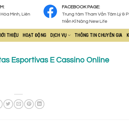
M:
FACEBOOK PAGE:
Hòa Minh, Liên
Trung tâm Tham Vấn Tâm Lý & 
triển Kĩ Năng New Life
IỚI THIỆU
HOẠT ĐỘNG
DỊCH VỤ
THÔNG TIN CHUYÊN GIA
K
stas Esportivas E Cassino Online