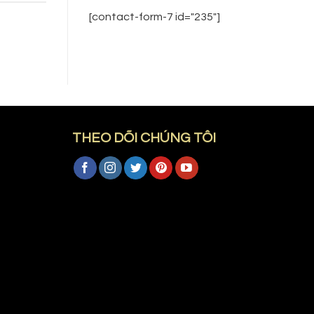
[contact-form-7 id="235"]
THEO DÕI CHÚNG TÔI