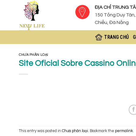
Skip
ĐỊA CHỈ TRUNG TÂ
to
150 Tống Duy Tân, 
content
Chiểu, Đà Nẵng
TRANG CHỦ
G
CHƯA PHÂN LOẠI
Site Oficial Sobre Cassino Onli
This entry was posted in
Chưa phân loại
. Bookmark the
permalink
.