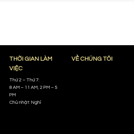
THỜI GIAN LÀM
VỀ CHÚNG TÔI
VIỆC
Thứ 2 – Thứ 7:
8 AM – 11 AM, 2 PM – 5
PM
Chủ nhật: Nghỉ