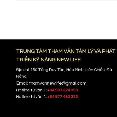
TRUNG TÂM THAM VẤN TÂM LÝ VÀ PHÁT
TRIỂN KỸ NĂNG NEW LIFE
Địa chỉ: 150 Tống Duy Tân, Hòa Minh, Liên Chiểu, Đà
Nẵng
Email: thamvannewlife@gmail.com
Hotline tư vấn 1
:
+84 981 224 990
Hotline tư vấn 2
:
+84 977 493 223