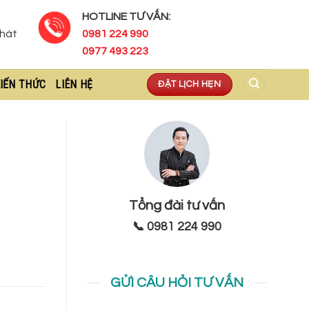
HOTLINE TƯ VẤN:
Phát
0981 224 990
0977 493 223
IẾN THỨC
LIÊN HỆ
ĐẶT LỊCH HẸN
Tổng đài tư vấn
📞 0981 224 990
GỬI CÂU HỎI TƯ VẤN