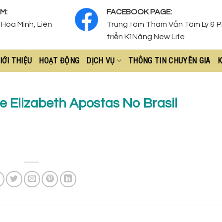
M:
FACEBOOK PAGE:
Hòa Minh, Liên
Trung tâm Tham Vấn Tâm Lý & 
triển Kĩ Năng New Life
IỚI THIỆU
HOẠT ĐỘNG
DỊCH VỤ
THÔNG TIN CHUYÊN GIA
K
ne Elizabeth Apostas No Brasil