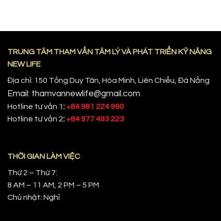
TRUNG TÂM THAM VẤN TÂM LÝ VÀ PHÁT TRIỂN KỸ NĂNG
NEW LIFE
Địa chỉ: 150 Tống Duy Tân, Hòa Minh, Liên Chiểu, Đà Nẵng
Email: thamvannewlife@gmail.com
Hotline tư vấn 1
:
+84 981 224 990
Hotline tư vấn 2
:
+84 977 493 223
THỜI GIAN LÀM VIỆC
Thứ 2 – Thứ 7:
8 AM – 11 AM, 2 PM – 5 PM
Chủ nhật: Nghỉ