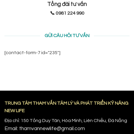
Tổng đài tư vấn
📞 0981 224 990
GỬI CÂU HỎI TƯ VẤN
[contact-form-7 id="235"]
TRUNG TÂM THAM VẤN TÂM LÝ VÀ PHÁT TRIỂN KỸ NĂNG
NEW LIFE
Địa chỉ: 150 Tống Duy Tân, Hòa Minh, Liên Chiểu, Đà Nẵng
Email: thamvannewlife@gmail.com