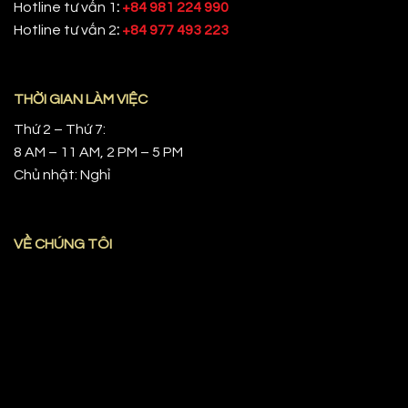
Hotline tư vấn 1
:
+84 981 224 990
Hotline tư vấn 2
:
+84 977 493 223
THỜI GIAN LÀM VIỆC
Thứ 2 – Thứ 7:
8 AM – 11 AM, 2 PM – 5 PM
Chủ nhật: Nghỉ
VỀ CHÚNG TÔI