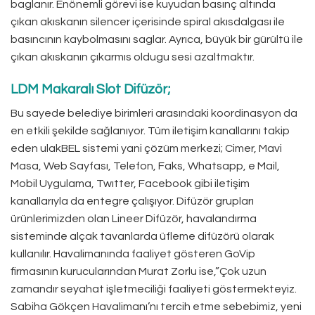
baglanır. Enönemli görevi ise kuyudan basınç altında
çıkan akıskanın silencer içerisinde spiral akısdalgası ile
basıncının kaybolmasını saglar. Ayrıca, büyük bir gürültü ile
çıkan akıskanın çıkarmıs oldugu sesi azaltmaktır.
LDM Makaralı Slot Difüzör;
Bu sayede belediye birimleri arasındaki koordinasyon da
en etkili şekilde sağlanıyor. Tüm iletişim kanallarını takip
eden ulakBEL sistemi yani çözüm merkezi; Cimer, Mavi
Masa, Web Sayfası, Telefon, Faks, Whatsapp, e Mail,
Mobil Uygulama, Twıtter, Facebook gibi iletişim
kanallarıyla da entegre çalışıyor. Difüzör grupları
ürünlerimizden olan Lineer Difüzör, havalandırma
sisteminde alçak tavanlarda üfleme difüzörü olarak
kullanılır. Havalimanında faaliyet gösteren GoVip
firmasının kurucularından Murat Zorlu ise,”Çok uzun
zamandır seyahat işletmeciliği faaliyeti göstermekteyiz.
Sabiha Gökçen Havalimanı’nı tercih etme sebebimiz, yeni