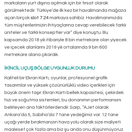
markaların yurt dışına açılmak için bir fırsat olarak
görülmektedir. Türkiye’de ilk kez bir havalimanda mağaza
açan birçok
slot 7 24
markaya sahibiz. Havalimanımızda
tüm müşterilerimizin ihtiyaçlarına cevap verebilecek farklı
üniteler ve farklı konseptler var” diye konuştu. Bu
kapsamda 2018 yılı itibariyle 8 bin metrekare olan yiyecek
ve içecek alanlarını 2019 yılı ortalarında 9 bin 600
metrekare alana çıkardık.
İKİNCİL UÇUŞ BÖLGE UYGUNLUK DURUMU
Kaliteli bir Ekran Kartı, oyunlar, profesyonel grafik
tasarımlar ve yüksek çözünürlüklü video içerikleri için
büyük önem taşır. Ekran Kartı bellek kapasitesi, çekirdek
hızı ve soğutma sistemleri, bu donanımın performansını
belirleyen ana faktörlerdendir. Sarp, “AJet olarak
Ankara’da 5, Sabiha’da 7 tane yedeğimiz var. 12 tane
uçağı yerde bırakmanızın hava yolu olarak size maliyeti
maalesef çok fazla ama biz şu anda onu düşünmüyoruz.