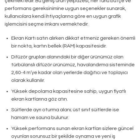
çekmektedir. Bu geniş ürün yelpazesi, her türlü bütçe ve
performans gereksinimine uygun seçenekler sunarak,
kullanıcılara kendi ihtiyaçlarına göre en uygun grafik
işlemcisini seçme imkanı vermektedir.
Ekran Kartı satın alırken dikkat etmeniz gereken önemli
bir nokta, kartın bellek (RAM) kapasitesidir.
Difüzör grupları alanındaki bir diğer ürünümüz olan
türbülanslı difüzör ürünümüz, havalandırma sisteminde
2,60-4 m’ye kadar olan yerlerde dağıtıcı ve toplayıcı
olarak kullanılır.
Yüksek depolama kapasitesine sahip, uygun fiyatlı
ekran kartlarına göz atın.
Süitlerde ayrı oturma alanı; üst sınıf süitlerde ise
hamam ve sauna bulunur.
Yüksek performans sunan ekran kartları sizlere güncel
oyunları sorunsuz bir şekilde oynama ve yeni iş