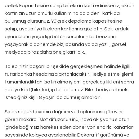
bellek kapasitesine sahip bir ekran kartı edinirseniz, ekran
kartınızın uzun ömürlü kullanımına da o denli katkıda
bulunmuş olursunuz. Yüksek depolama kapasitesine
sahip, uygun fiyatlı ekran kartlarına göz atın. Sektördeki
oyuncuların yaşadığı bütün sorunların bir benzerini
yaşayarak o dönemde biz, basında ya da yazılı, görsel
medyada biraz daha öne çıkartıldık.
Talebinizin başarılı bir şekilde gerçekleşmesi halinde ilgili
tutar banka hesabınıza aktarılacaktır. Hediye etme işlemi
tamamlandıktan (satın alma işlemi gerçekleştikten) sonra
hediye kod (biletler), iptal edilemez. Bilet hediye etmek
istediğiniz kişi 18 yaşını doldurmuş olmalıdır.
Sıcak soğuk havanın dağıtımı ve toplanması görevini
gören makaralı slot difüzör ürünü, hava akış yönü slotun
içinde bağımsız hareket eden döner yönlendirici kanatlar
sayesinde kolayca ayarlanabilir. Dekoratif görünümü ve