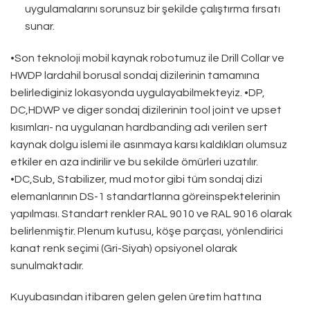
uygulamalarını sorunsuz bir şekilde çalıştırma fırsatı
sunar.
•Son teknoloji mobil kaynak robotumuz ile Drill Collar ve
HWDP lardahil borusal sondaj dizilerinin tamamına
belirlediginiz lokasyonda uygulayabilmekteyiz. •DP,
DC,HDWP ve diger sondaj dizilerinin tool joint ve upset
kısımları- na uygulanan hardbanding adı verilen sert
kaynak dolgu islemi ile asınmaya karsı kaldıkları olumsuz
etkiler en aza indirilir ve bu sekilde ömürleri uzatılır.
•DC,Sub, Stabilizer, mud motor gibi tüm sondaj dizi
elemanlarının DS-1 standartlarına göreinspektelerinin
yapılması. Standart renkler RAL 9010 ve RAL 9016 olarak
belirlenmiştir. Plenum kutusu, köşe parçası, yönlendirici
kanat renk seçimi (Gri-Siyah) opsiyonel olarak
sunulmaktadır.
Kuyubasından itibaren gelen gelen üretim hattına