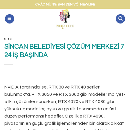
Skip
CHÀO MỪNG BẠN ĐẾN VỚI NEWLIFE
to
content
SLOT
SİNCAN BELEDİYESİ ÇÖZÜM MERKEZİ 7
24 İŞ BAŞINDA
NVIDIA tarafında ise, RTX 30 ve RTX 40 serileri
bulunmakta. RTX 3050 ve RTX 3060 gibi modeller maliyet-
etkin çözümler sunarken, RTX 4070 ve RTX 4080 gibi
yüksek uç modeller, oyun ve grafik tasarımında en üst
düzey performansı hedefler. Özellikle RTX 4090,
piyasanın en güçlü grafik işlemcilerinden biri olarak dikkat