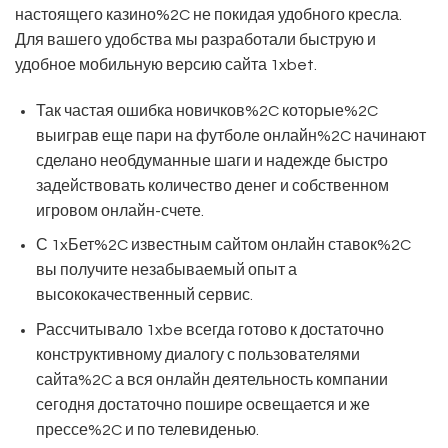
настоящего казино%2C не покидая удобного кресла.
Для вашего удобства мы разработали быструю и
удобное мобильную версию сайта 1xbet.
Так частая ошибка новичков%2C которые%2C
выиграв еще пари на футболе онлайн%2C начинают
сделано необдуманные шаги и надежде быстро
задействовать количество денег и собственном
игровом онлайн-счете.
С 1xБет%2C известным сайтом онлайн ставок%2C
вы получите незабываемый опыт а
высококачественный сервис.
Рассчитывало 1xbe всегда готово к достаточно
конструктивному диалогу с пользователями
сайта%2C а вся онлайн деятельность компании
сегодня достаточно пошире освещается и же
прессе%2C и по телевиденью.