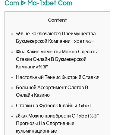
Com ᐉ Ma-1xbet Com
Content
💎в не Заключаются Преимущества
Букмекерской Компании 1xbet%3F
⚽на Какие моменты Можно Сделать
Ставки Онлайн В Букмекерской
Компании%3F
Настольный Теннис быстрый Ставки!
Большой Ассортимент Слотов В
Онлайн Казино
Ставки на Футбол Онлайн и 1xbet
💰как Можно приобрести С 1xbet%3F
Прогнозы На Спортивные
кульминационные