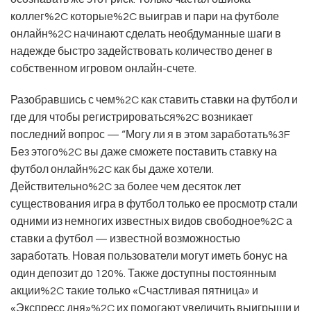
коллег%2C которые%2C выиграв и пари на футболе
онлайн%2C начинают сделать необдуманные шаги в
надежде быстро задействовать количество денег в
собственном игровом онлайн-счете.
Разобравшись с чем%2C как ставить ставки на футбол и
где для чтобы регистрироваться%2C возникает
последний вопрос — “Могу ли я в этом заработать%3F
Без этого%2C вы даже сможете поставить ставку на
футбол онлайн%2C как бы даже хотели.
Действительно%2C за более чем десяток лет
существования игра в футбол только ее просмотр стали
одними из немногих известных видов свободное%2C а
ставки а футбол — известной возможностью
заработать. Новая пользователи могут иметь бонус на
один депозит до 120%. Также доступны постоянным
акции%2C такие только «Счастливая пятница» и
«Экспресс дня»%2C их помогают увеличить выигрыши и