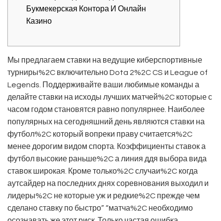
Букмекерская Контора И Онлайн
Казино
Мы предлагаем ставки на ведущие киберспортивные
турниры%2C включительно Dota 2%2C CS и League of
Legends. Поддерживайте ваши любимые команды а
делайте ставки на исходы лучших матчей%2C которые с
часом годом становятся равно популярнее. Наиболее
популярных на сегодняшний день являются ставки на
футбол%2C который вопреки праву считается%2C
менее дорогим видом спорта. Коэффициенты ставок а
футбол высокие раньше%2C а линия ддя выбора вида
ставок широкая. Кроме только%2C случаи%2C когда
аутсайдер на последних днях соревнования выходил и
лидеры%2C не которые уж и редкие%2C прежде чем
сделано ставку по быстро” “матча%2C необходимо
осознавать же этот риск. Только частая ошибка