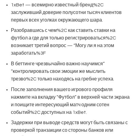
1xBet — всемирно известный бренд%2C
заслуживший доверие полусотни тысяч клиентов
первых всех уголках окружающего шара.
Разобравшись с чем%2C как ставить ставки на
футбол а где для только регистрироваться%2C
возникает третий вопрос — “Могу ли я на этом
заработать%3F
В беттинге чрезвычайно важно научимся”
“контролировать свои эмоции же мыслить
трезво%2C только находясь на гребне успеха.
После заполнения вашего игрового профиля
нажмите на вкладку “Футбол” в верхней части экрана
и поищите интересующий матч одним сотен
событий%2C доступных на 1xBet.
Задержки при выводе средств могут быть связаны с
проверкой транзакции со стороны банков или