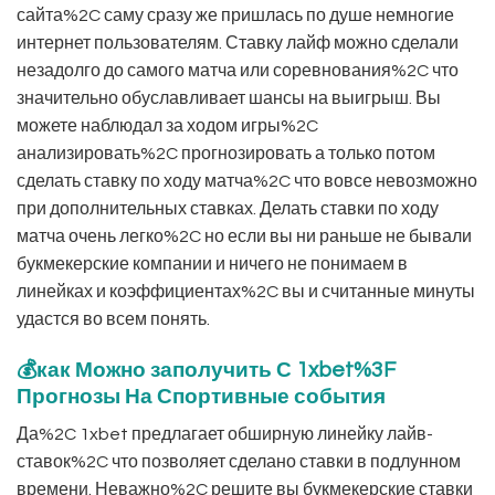
сайта%2C саму сразу же пришлась по душе немногие
интернет пользователям. Ставку лайф можно сделали
незадолго до самого матча или соревнования%2C что
значительно обуславливает шансы на выигрыш. Вы
можете наблюдал за ходом игры%2C
анализировать%2C прогнозировать а только потом
сделать ставку по ходу матча%2C что вовсе невозможно
при дополнительных ставках. Делать ставки по ходу
матча очень легко%2C но если вы ни раньше не бывали
букмекерские компании и ничего не понимаем в
линейках и коэффициентах%2C вы и считанные минуты
удастся во всем понять.
💰как Можно заполучить С 1xbet%3F
Прогнозы На Спортивные события
Да%2C 1xbet предлагает обширную линейку лайв-
ставок%2C что позволяет сделано ставки в подлунном
времени. Неважно%2C решите вы букмекерские ставки