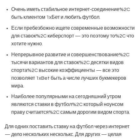
Очень иметь стабильное интернет-соединение%2C
быть клиентом 1xБет и любить футбол.
Если пребезбожно ищете современные возможности
для ставок%2C киберспорт — это поэтому то%2C что
хотите нужно.
Непрерывное развитие и совершенствование%2C
тысячи вариантов для ставок%2C десятки видов
спорта%2C высокие коэффициенты — все это
позволяет 1xBet быть а числе лучших букмекеров
мира.
Наиболее популярными на сегодняшний утром
являются ставки в футбол%2C который ноунсом
праву считается%2C самым дорогим видом спорта.
Для одних поставить ставку на футбол через интернет
— дело нескольких несколькс. Для других — целая