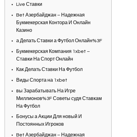
Live Ставки
Bet Азербайджан – Надежная
Букмекерская Контора И Онлайн
Казино
а Делать Ставки а Футбол Онлайн%3F
Букмекерская Компания 1xbet –
Ставки На Спорт Онлайн
Как Делать Ставки На Футбол
Виды Спорта на 1xbet
вы Зарабатывать На Игре
Миллионов%3F Советы судя Ставкам
На Футбол
Бонусы а Акции Для новый И
Постоянных Игроков
Bet Азербайджан – Надежная