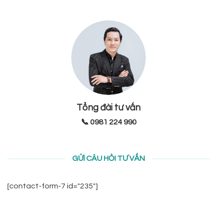
Tổng đài tư vấn
📞 0981 224 990
GỬI CÂU HỎI TƯ VẤN
[contact-form-7 id="235"]