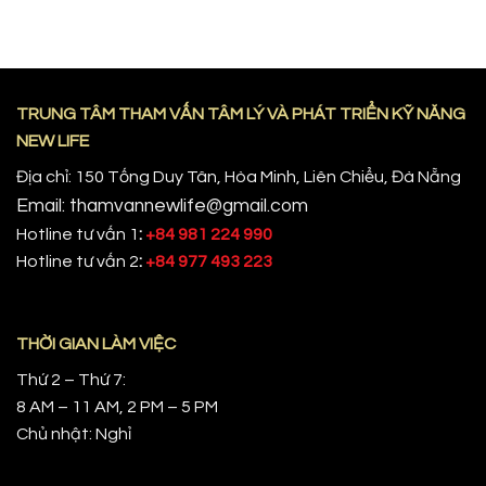
TRUNG TÂM THAM VẤN TÂM LÝ VÀ PHÁT TRIỂN KỸ NĂNG
NEW LIFE
Địa chỉ: 150 Tống Duy Tân, Hòa Minh, Liên Chiểu, Đà Nẵng
Email: thamvannewlife@gmail.com
Hotline tư vấn 1
:
+84 981 224 990
Hotline tư vấn 2
:
+84 977 493 223
THỜI GIAN LÀM VIỆC
Thứ 2 – Thứ 7:
8 AM – 11 AM, 2 PM – 5 PM
Chủ nhật: Nghỉ