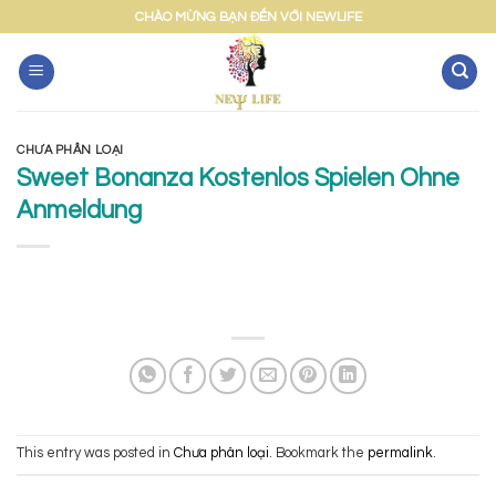
Skip
CHÀO MỪNG BẠN ĐẾN VỚI NEWLIFE
to
content
CHƯA PHÂN LOẠI
Sweet Bonanza Kostenlos Spielen Ohne
Anmeldung
This entry was posted in
Chưa phân loại
. Bookmark the
permalink
.