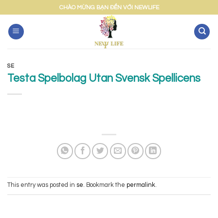
Skip
CHÀO MỪNG BẠN ĐẾN VỚI NEWLIFE
to
content
SE
Testa Spelbolag Utan Svensk Spellicens
This entry was posted in
se
. Bookmark the
permalink
.