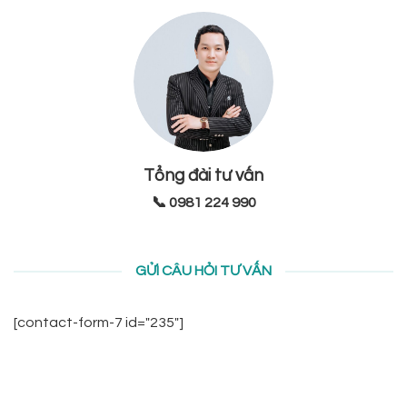
Tổng đài tư vấn
📞 0981 224 990
GỬI CÂU HỎI TƯ VẤN
[contact-form-7 id="235"]