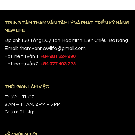
TRUNG TÂM THAM VẤN TÂM LÝ VÀ PHÁT TRIỂN KỸ NĂNG
NEW LIFE
Địa chỉ: 150 Tống Duy Tân, Hòa Minh, Liên Chiểu, Đà Nẵng
Email: thamvannewlife@gmail.com
Hotline tư vấn 1
:
+84 981 224 990
Hotline tư vấn 2
:
+84 977 493 223
THỜI GIAN LÀM VIỆC
Thứ 2 – Thứ 7:
8 AM – 11 AM, 2 PM – 5 PM
Chủ nhật: Nghỉ
VỀ CHÚNG TÔI