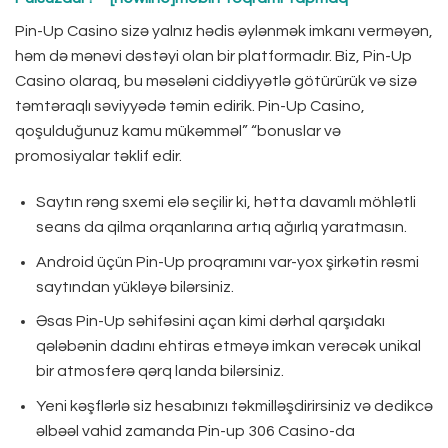
Pin-Up Casino sizə yalnız hədis əylənmək imkanı verməyən,
həm də mənəvi dəstəyi olan bir platformadır. Biz, Pin-Up
Casino olaraq, bu məsələni ciddiyyətlə götürürük və sizə
təmtəraqlı səviyyədə təmin edirik. Pin-Up Casino,
qoşulduğunuz kamu mükəmməl” “bonuslar və
promosiyalar təklif edir.
Saytın rəng sxemi elə seçilir ki, hətta davamlı möhlətli
seans da qilma orqanlarına artıq ağırlıq yaratmasın.
Android üçün Pin-Up proqramını var-yox şirkətin rəsmi
saytından yükləyə bilərsiniz.
Əsas Pin-Up səhifəsini açan kimi dərhal qarşıdakı
qələbənin dadını ehtiras etməyə imkan verəcək unikal
bir atmosferə qərq landa bilərsiniz.
Yeni kəşflərlə siz hesabınızı təkmilləşdirirsiniz və dedikcə
əlbəəl vahid zamanda Pin-up 306 Casino-da