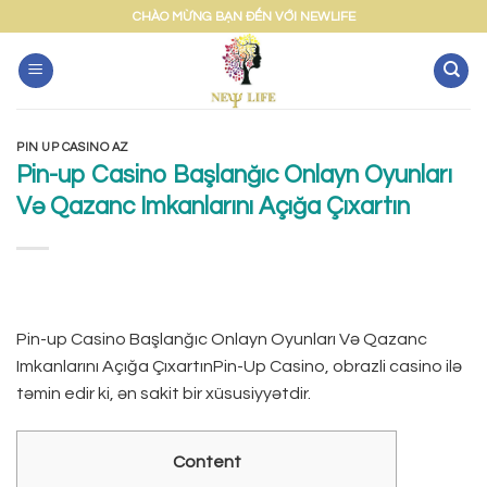
Skip
CHÀO MỪNG BẠN ĐẾN VỚI NEWLIFE
to
content
PIN UP CASINO AZ
Pin-up Casino Başlanğıc Onlayn Oyunları
Və Qazanc Imkanlarını Açığa Çıxartın
Pin-up Casino Başlanğıc Onlayn Oyunları Və Qazanc
Imkanlarını Açığa Çıxartın
Pin-Up Casino, obrazli casino ilə
təmin edir ki, ən sakit bir xüsusiyyətdir.
Content