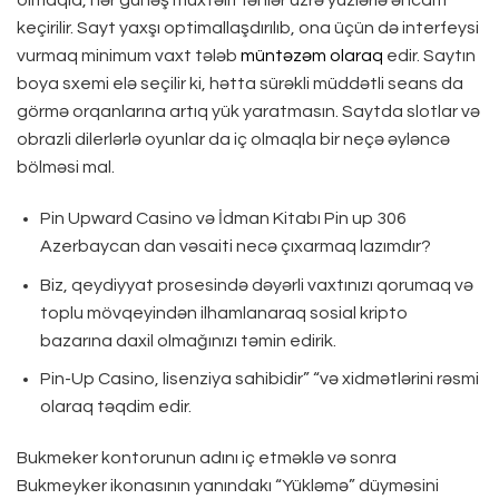
olmaqla, hər günəş müxtəlif fənlər üzrə yüzlərlə əncam
keçirilir. Sayt yaxşı optimallaşdırılıb, ona üçün də interfeysi
vurmaq minimum vaxt tələb
müntəzəm olaraq
edir. Saytın
boya sxemi elə seçilir ki, hətta sürəkli müddətli seans da
görmə orqanlarına artıq yük yaratmasın. Saytda slotlar və
obrazli dilerlərlə oyunlar da iç olmaqla bir neçə əyləncə
bölməsi mal.
Pin Upward Casino və İdman Kitabı Pin up 306
Azerbaycan dan vəsaiti necə çıxarmaq lazımdır?
Biz, qeydiyyat prosesində dəyərli vaxtınızı qorumaq və
toplu mövqeyindən ilhamlanaraq sosial kripto
bazarına daxil olmağınızı təmin edirik.
Pin-Up Casino, lisenziya sahibidir” “və xidmətlərini rəsmi
olaraq təqdim edir.
Bukmeker kontorunun adını iç etməklə və sonra
Bukmeyker ikonasının yanındakı “Yükləmə” düyməsini