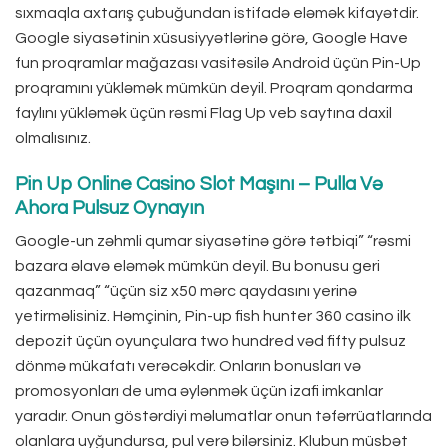
sıxmaqla axtarış çubuğundan istifadə eləmək kifayətdir.
Google siyasətinin xüsusiyyətlərinə görə, Google Have
fun proqramlar mağazası vasitəsilə Android üçün Pin-Up
proqramını yükləmək mümkün deyil. Proqram qondarma
faylını yükləmək üçün rəsmi Flag Up veb saytına daxil
olmalısınız.
Pin Up Online Casino Slot Maşını – Pulla Və
Ahora Pulsuz Oynayın
Google-un zəhmli qumar siyasətinə görə tətbiqi” “rəsmi
bazara əlavə eləmək mümkün deyil. Bu bonusu geri
qazanmaq” “üçün siz x50 mərc qaydasını yerinə
yetirməlisiniz. Həmçinin, Pin-up fish hunter 360 casino ilk
depozit üçün oyunçulara two hundred vəd fifty pulsuz
dönmə mükafatı verəcəkdir. Onların bonusları və
promosyonları de uma əylənmək üçün izafi imkanlar
yaradır. Onun göstərdiyi məlumatlar onun təfərrüatlarında
olanlara uyğundursa, pul verə bilərsiniz. Klubun müsbət