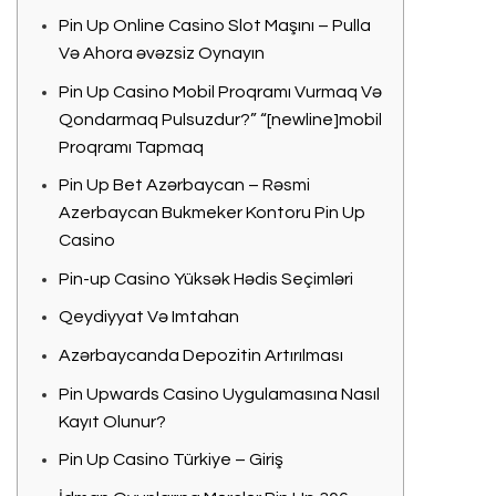
Pin Up Online Casino Slot Maşını – Pulla
Və Ahora əvəzsiz Oynayın
Pin Up Casino Mobil Proqramı Vurmaq Və
Qondarmaq Pulsuzdur?” “[newline]mobil
Proqramı Tapmaq
Pin Up Bet Azərbaycan – Rəsmi
Azerbaycan Bukmeker Kontoru Pin Up
Casino
Pin-up Casino Yüksək Hədis Seçimləri
Qeydiyyat Və Imtahan
Azərbaycanda Depozitin Artırılması
Pin Upwards Casino Uygulamasına Nasıl
Kayıt Olunur?
Pin Up Casino Türkiye – Giriş