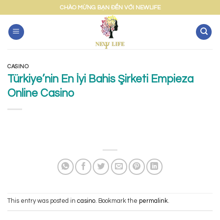
Skip
CHÀO MỪNG BẠN ĐẾN VỚI NEWLIFE
to
content
CASINO
Türkiye’nin En İyi Bahis Şirketi Empieza
Online Casino
This entry was posted in
casino
. Bookmark the
permalink
.