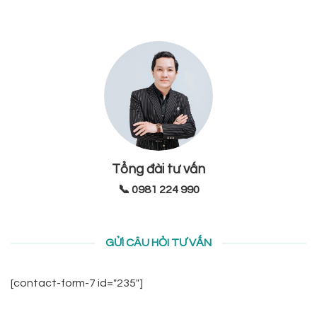
Tổng đài tư vấn
📞 0981 224 990
GỬI CÂU HỎI TƯ VẤN
[contact-form-7 id="235"]