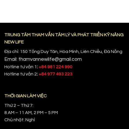
TRUNG TÂM THAM VẤN TÂM LÝ VÀ PHÁT TRIỂN KỸ NĂNG
NEW LIFE
Địa chỉ: 150 Tống Duy Tân, Hòa Minh, Liên Chiểu, Đà Nẵng
Email: thamvannewlife@gmail.com
Hotline tư vấn 1
:
+84 981 224 990
Hotline tư vấn 2
:
+84 977 493 223
THỜI GIAN LÀM VIỆC
Thứ 2 – Thứ 7:
8 AM – 11 AM, 2 PM – 5 PM
Chủ nhật: Nghỉ