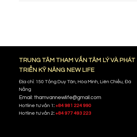
TRUNG TÂM THAM VẤN TÂM LÝ VÀ PHÁT
TRIỂN KỸ NĂNG NEW LIFE
Địa chỉ: 150 Tống Duy Tân, Hòa Minh, Liên Chiểu, Đà
Nẵng
Email: thamvannewlife@gmail.com
Hotline tư vấn 1
:
+84 981 224 990
Hotline tư vấn 2
:
+84 977 493 223