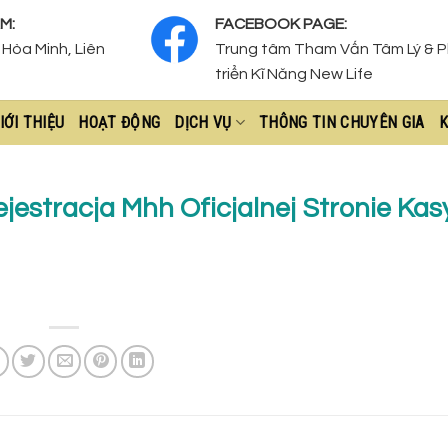
M:
FACEBOOK PAGE:
Hòa Minh, Liên
Trung tâm Tham Vấn Tâm Lý & 
triển Kĩ Năng New Life
IỚI THIỆU
HOẠT ĐỘNG
DỊCH VỤ
THÔNG TIN CHUYÊN GIA
K
estracja Mhh Oficjalnej Stronie Kas