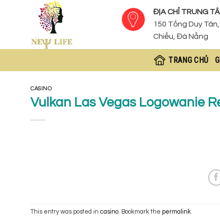
Skip
ĐỊA CHỈ TRUNG TÂ
to
150 Tống Duy Tân, 
content
Chiểu, Đà Nẵng
TRANG CHỦ
G
CASINO
Vulkan Las Vegas Logowanie Rej
This entry was posted in
casino
. Bookmark the
permalink
.