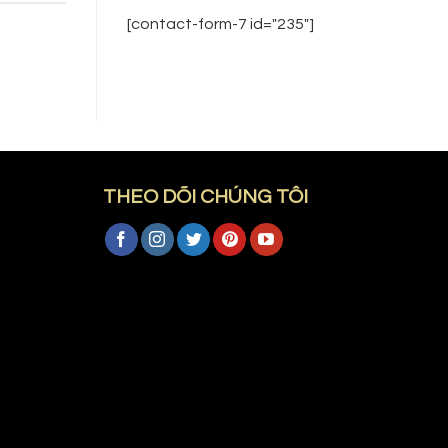
[contact-form-7 id="235"]
THEO DÕI CHÚNG TÔI