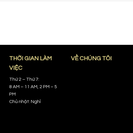
THỜI GIAN LÀM
VỀ CHÚNG TÔI
VIỆC
Thứ 2 – Thứ 7:
8 AM – 11 AM, 2 PM – 5
PM
Chủ nhật: Nghỉ