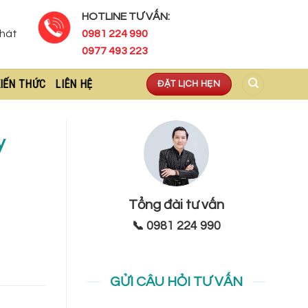
HOTLINE TƯ VẤN:
Phát
0981 224 990
0977 493 223
IẾN THỨC
LIÊN HỆ
ĐẶT LỊCH HẸN
y
Tổng đài tư vấn
📞 0981 224 990
GỬI CÂU HỎI TƯ VẤN