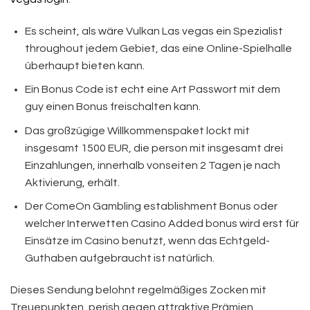
Es scheint, als wäre Vulkan Las vegas ein Spezialist
throughout jedem Gebiet, das eine Online-Spielhalle
überhaupt bieten kann.
Ein Bonus Code ist echt eine Art Passwort mit dem
guy einen Bonus freischalten kann.
Das großzügige Willkommenspaket lockt mit
insgesamt 1500 EUR, die person mit insgesamt drei
Einzahlungen, innerhalb vonseiten 2 Tagen je nach
Aktivierung, erhält.
Der ComeOn Gambling establishment Bonus oder
welcher Interwetten Casino Added bonus wird erst für
Einsätze im Casino benutzt, wenn das Echtgeld-
Guthaben aufgebraucht ist natürlich.
Dieses Sendung belohnt regelmäßiges Zocken mit
Treuepunkten, perish gegen attraktive Prämien