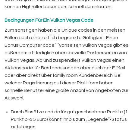
können Highroller besonders schnell durchlaufen.
Bedingungen Für Ein Vulkan Vegas Code
Zum sonstigen haben die Unique codes in den meisten
Fällen auch eine zeitlich begrenzte Gültigkeit. Einen
Bonus Computer code” “vonseiten Vulkan Vegas gibt es
außerdem oft lediglich über spezielle Partnerseiten von
Vulkan Vegas. Ab und zu spendiert Vulkan Vegas einen
Aktionscode für Bestandskunden aber auch per E-Mail
oder aber direkt über family room Kundenbereich. Bei
welcher Registrierung auf dieser Plattform haben
schnelle Benutzer eine große Anzahl von Angeboten zur
Auswahl.
Durch Einsätze und dafür gutgeschriebene Punkte (1
Punkt pro 5 Euro) könnt ihr bis zum „Legende“-Status
aufsteigen.