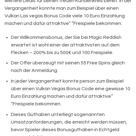
weitere Deals für seinen treuen Kundenkreis bereit. In der
Vergangenheit konnte man zum Beispiel über einen
Vulkan Las vegas Bonus Code viele 10 Euro Einzahlung
machen und dafür attraktive” “Freispiele bekommen.
Der Willkommensbonus, der Sie bei Magic Reddish
erwartet ist wohl einer der attraktivsten auf dem
Flecken – 200% bis zu 500€ und 100 Freispiele.
Der Offer überzeugt mit seinen 55 Free Spins gleich
nach der Anmeldung.
In jeder Vergangenheit konnte person zum Beispiel
über einen Vulkan Vegas Bonus Code eine gewisse 10
Euro Einzahlung machen und dafür attraktive”
“Freispiele bekommen.
Dieses Guthaben unterliegt sogenannten
Umsatzanforderungen, die erreicht werden müssen,
bevor Spieler dieses Bonusguthaben in Echtgeld