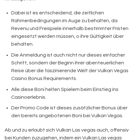
Dabei ist es entscheidend, die zeitlichen
Rahmenbedingungen im Auge zu behalten, da
Revenu und Freispiele innerhalb bestimmter Fristen
eingesetzt werden müssen, o ihre Gültigkeit über
behalten.
Die Anmeldung ist auch nicht nur dieses einfacher
Schritt, sondern der Beginn ihrer abenteuerlichen
Reise über die faszinierende Welt der Vulkan Vegas
Casino Bonus Requirements.
Alle diese Boni helfen Spielern beim Einstieg ins
Casinoerlebnis.
Der Promo Code ist dieses zusätzlicher Bonus über
den bereits angebotenen Boni bei Vulkan Vegas.
Ab und zu erlaubt sich Vulkan Las vegas auch, offensiv
bei Kunden zuzugehen, indem ein Vulkan Las vegas