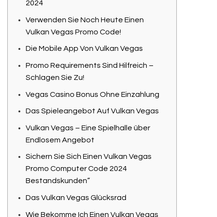
2024
Verwenden Sie Noch Heute Einen
Vulkan Vegas Promo Code!
Die Mobile App Von Vulkan Vegas
Promo Requirements Sind Hilfreich –
Schlagen Sie Zu!
Vegas Casino Bonus Ohne Einzahlung
Das Spieleangebot Auf Vulkan Vegas
Vulkan Vegas – Eine Spielhalle über
Endlosem Angebot
Sichern Sie Sich Einen Vulkan Vegas
Promo Computer Code 2024
Bestandskunden”
Das Vulkan Vegas Glücksrad
Wie Bekomme Ich Einen Vulkan Vegas