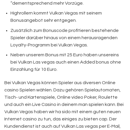
“dementsprechend mehr Vorzüge.
Highrollern kommt Vulkan Vegas mit seinem
Bonusangebot sehr entgegen.
Zusätzlich zum Bonuscode profitieren bestehende
Spieler darüber hinaus von einem herausragenden
Loyalty-Programm bei Vulkan Vegas.
Neben unserem Bonus mit 25 Euro haben unsereins
bei Vulkan Las vegas auch einen Added bonus ohne
Einzahlung für 10 Euro.
Bei Vulkan Vegas können Spieler aus diversen Online
casino Spielen wählen. Dazu gehören Spielautomaten,
Tisch- und Kartenspiele, Online video Poker, Roulette
und auch ein Live Casino in deinem man spielen kann. Bei
Vulkan Vegas haben wir ha sido mit einem guten neuen
Internet casino zu tun, das einiges zu bieten cap. Der
Kundendienst ist auch auf Vulkan Las vegas per E-Mail,