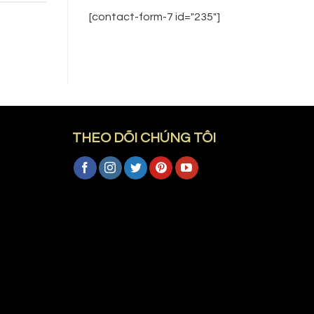
[contact-form-7 id="235"]
THEO DÕI CHÚNG TÔI