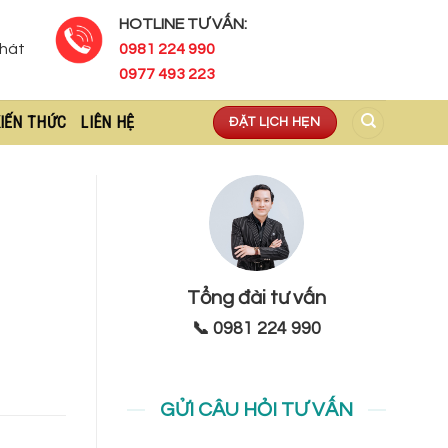
HOTLINE TƯ VẤN:
Phát
0981 224 990
0977 493 223
IẾN THỨC
LIÊN HỆ
ĐẶT LỊCH HẸN
Tổng đài tư vấn
📞 0981 224 990
GỬI CÂU HỎI TƯ VẤN