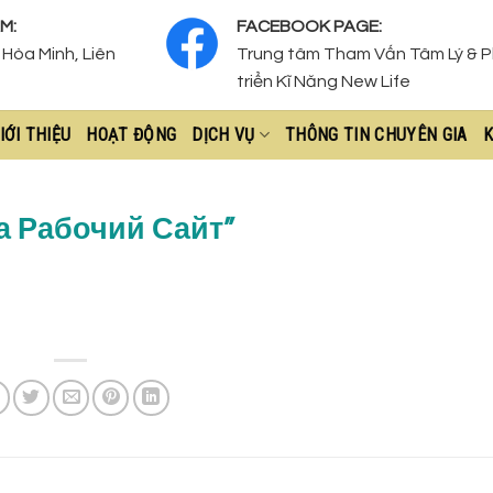
M:
FACEBOOK PAGE:
Hòa Minh, Liên
Trung tâm Tham Vấn Tâm Lý & 
triển Kĩ Năng New Life
IỚI THIỆU
HOẠT ĐỘNG
DỊCH VỤ
THÔNG TIN CHUYÊN GIA
K
а Рабочий Сайт”