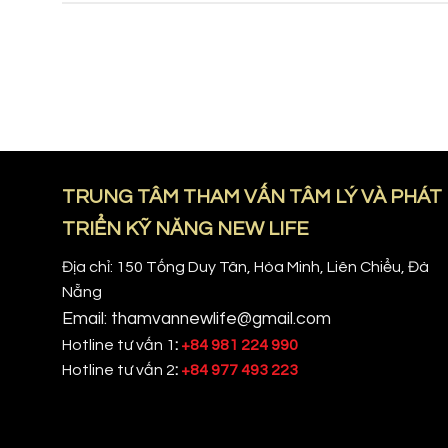
TRUNG TÂM THAM VẤN TÂM LÝ VÀ PHÁT
TRIỂN KỸ NĂNG NEW LIFE
Địa chỉ: 150 Tống Duy Tân, Hòa Minh, Liên Chiểu, Đà
Nẵng
Email: thamvannewlife@gmail.com
Hotline tư vấn 1
:
+84 981 224 990
Hotline tư vấn 2
:
+84 977 493 223