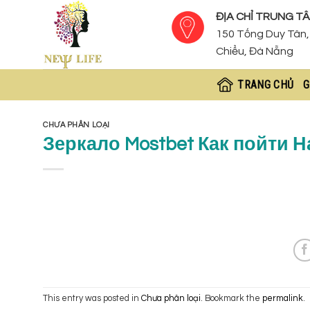
Skip
ĐỊA CHỈ TRUNG TÂ
to
150 Tống Duy Tân, 
content
Chiểu, Đà Nẵng
TRANG CHỦ
G
CHƯA PHÂN LOẠI
Зеркало Mostbet Как пойти Н
This entry was posted in
Chưa phân loại
. Bookmark the
permalink
.