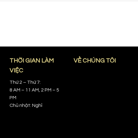
THỜI GIAN LÀM
VỀ CHÚNG TÔI
VIỆC
Thứ 2 – Thứ 7:
8 AM – 11 AM, 2 PM – 5
PM
Chủ nhật: Nghỉ