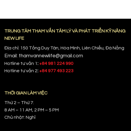
TRUNG TÂM THAM VẤN TÂM LÝ VÀ PHÁT TRIỂN KỸ NĂNG
NEW LIFE
Địa chỉ: 150 Tống Duy Tân, Hòa Minh, Liên Chiểu, Đà Nẵng
Email: thamvannewlife@gmail.com
Hotline tư vấn 1
:
+84 981 224 990
Hotline tư vấn 2
:
+84 977 493 223
THỜI GIAN LÀM VIỆC
Thứ 2 – Thứ 7:
8 AM – 11 AM, 2 PM – 5 PM
Chủ nhật: Nghỉ