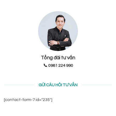
Tổng đài tư vấn
📞 0981 224 990
GỬI CÂU HỎI TƯ VẤN
[contact-form-7 id="235"]